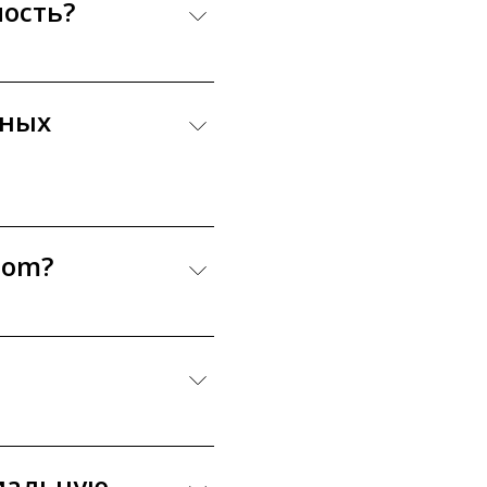
мость?
тных
com?
циальную