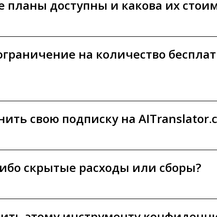
 планы доступны и какова их стои
ограничение на количество беспла
нить свою подписку на AITranslator.
либо скрытые расходы или сборы?
рить этому инструменту конфиден