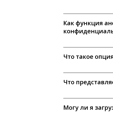
Как функция а
конфиденциал
Что такое опци
Что представля
Могу ли я загр