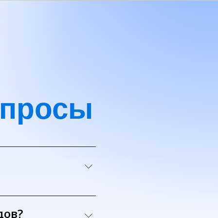
опросы
дов?