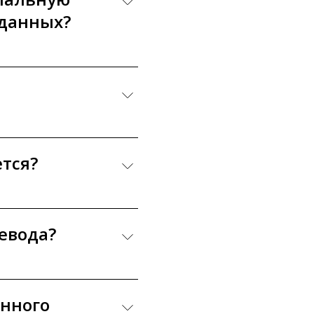
 данных?
тся?
ревода?
енного