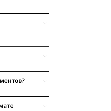
гментов?
мате