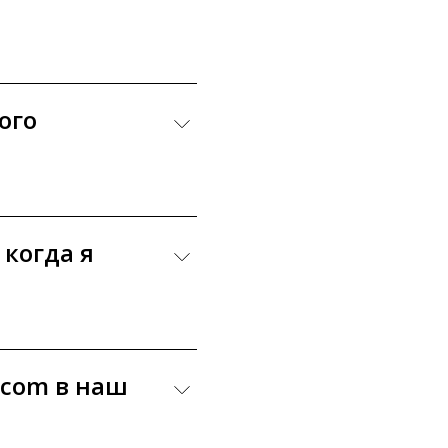
ого
 когда я
.com в наш