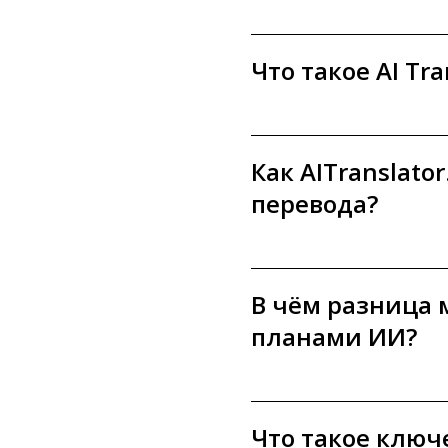
Что такое AI Tra
Как AITranslat
перевода?
В чём разница
планами ИИ?
Что такое ключ