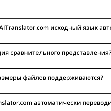
AITranslator.com исходный язык ав
ция сравнительного представления
размеры файлов поддерживаются?
nslator.com автоматически перевод