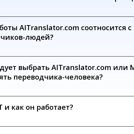
боты AITranslator.com соотносится с
дчиков-людей?
дует выбрать AITranslator.com или 
нять переводчика-человека?
 и как он работает?