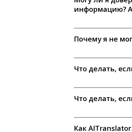
информацию? А
Почему я не мо
Что делать, ес
Что делать, ес
Как AITranslat