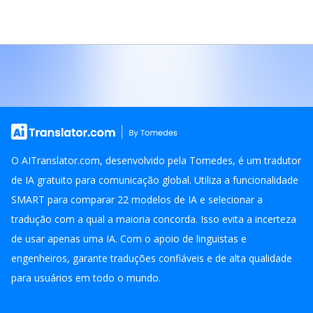
O AITranslator.com, desenvolvido pela Tomedes, é um tradutor
de IA gratuito para comunicação global. Utiliza a funcionalidade
SMART para comparar 22 modelos de IA e selecionar a
tradução com a qual a maioria concorda. Isso evita a incerteza
de usar apenas uma IA. Com o apoio de linguistas e
engenheiros, garante traduções confiáveis e de alta qualidade
para usuários em todo o mundo.