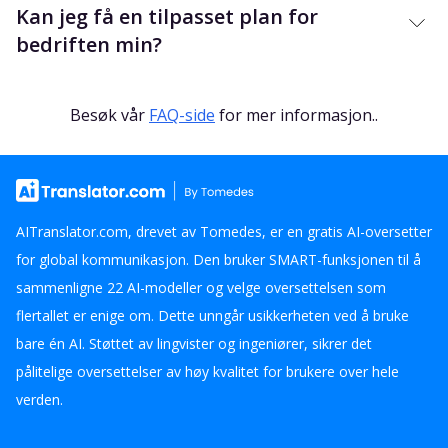
Kan jeg få en tilpasset plan for
bedriften min?
Besøk vår
FAQ-side
for mer informasjon.
.
AITranslator.com, drevet av Tomedes, er en gratis AI-oversetter
for global kommunikasjon. Den bruker SMART-funksjonen til å
sammenligne 22 AI-modeller og velge oversettelsen som
flertallet er enige om. Dette unngår usikkerheten ved å bruke
bare én AI. Støttet av lingvister og ingeniører, sikrer det
pålitelige oversettelser av høy kvalitet for brukere over hele
verden.