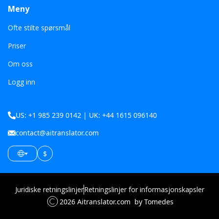
Meny
Ofte stilte spørsmål
Priser
Om oss
Logg inn
US: +1 985 239 0142 | UK: +44 1615 096140
contact@aitranslator.com
$
Juridiske retningslinjer
Retningslinjer for informasjonskapsler
2026
Aitranslator.com
by Tomedes