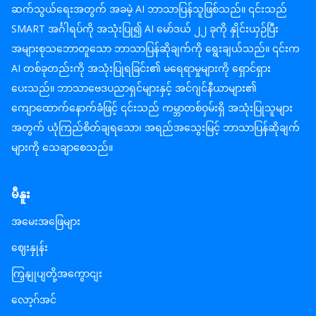
ဆက်သွယ်ရေးအတွက် အခမဲ့ AI ဘာသာပြန်သူဖြစ်သည်။ ၎င်းသည်
SMART အင်္ဂါရပ်ကို အသုံးပြု၍ AI မော်ဒယ် ၂၂ ခုကို နှိုင်းယှဉ်ပြီး
အများစုသဘောတူသော ဘာသာပြန်ဆိုချက်ကို ရွေးချယ်သည်။ ၎င်းက
AI တစ်ခုတည်းကို အသုံးပြုရခြင်း၏ မရေရာမှုများကို ရှောင်ရှား
ပေးသည်။ ဘာသာဗေဒပညာရှင်များနှင့် အင်ဂျင်နီယာများ၏
ကျောထောက်နောက်ခံဖြင့် ၎င်းသည် ကမ္ဘာတစ်ဝှမ်းရှိ အသုံးပြုသူများ
အတွက် ယုံကြည်စိတ်ချရသော၊ အရည်အသွေးမြင့် ဘာသာပြန်ဆိုချက်
များကို သေချာစေသည်။
မီနူး
အမေးအဖြေများ
ဈေးနှုန်း
ကြှနျုပျတို့အကွောငျး
လော့ဂ်အင်