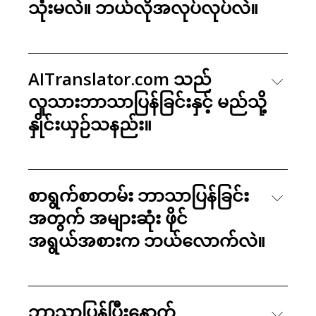
သုံးမလဲ။ ဘယ်လိုအလုပ်လုပ်လဲ။
AITranslator.com သည်
လူသားဘာသာပြန်ခြင်းနှင့် မည်သို့
နှိုင်းယှဉ်သနည်း။
စာရွက်စာတမ်း ဘာသာပြန်ခြင်း
အတွက် အများဆုံး ဖိုင်
အရွယ်အစားက ဘယ်လောက်လဲ။
ဘာသာပြန်ပြီးနောက်