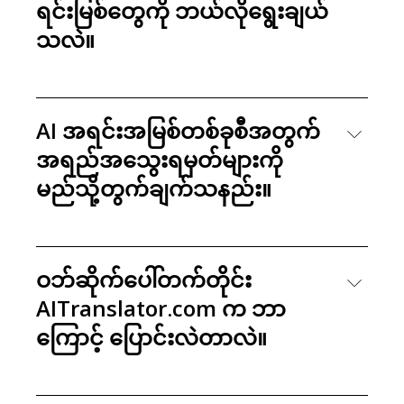
ရင်းမြစ်တွေကို ဘယ်လိုရွေးချယ်
သလဲ။
AI အရင်းအမြစ်တစ်ခုစီအတွက်
အရည်အသွေးရမှတ်များကို
မည်သို့တွက်ချက်သနည်း။
ဝဘ်ဆိုက်ပေါ်တက်တိုင်း
AITranslator.com က ဘာ
ကြောင့် ပြောင်းလဲတာလဲ။