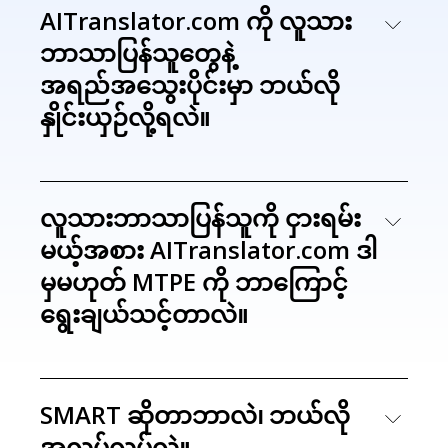
AITranslator.com ကို လူသား
ဘာသာပြန်သူတွေနဲ့
အရည်အသွေးပိုင်းမှာ ဘယ်လို
နှိုင်းယှဉ်လို့ရလဲ။
လူသားဘာသာပြန်သူကို ငှားရမ်း
မယ့်အစား AITranslator.com ဒါ
မှမဟုတ် MTPE ကို ဘာကြောင့်
ရွေးချယ်သင့်တာလဲ။
SMART ဆိုတာဘာလဲ၊ ဘယ်လို
အလုပ်လုပ်လဲ။