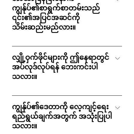
ကျွန်ုပ်၏စာရွက်စာတမ်းသည်
၎င်း၏အပြင်အဆင်ကို
သိမ်းဆည်းမည်လား။
လျှို့ဝှက်ဖိုင်များကို ဤနေရာတွင်
အပ်လုဒ်လုပ်ရန် ဘေးကင်းပါ
သလား။
ကျွန်ုပ်၏ဒေတာကို လေ့ကျင့်ရေး
ရည်ရွယ်ချက်အတွက် အသုံးပြုပါ
သလား။