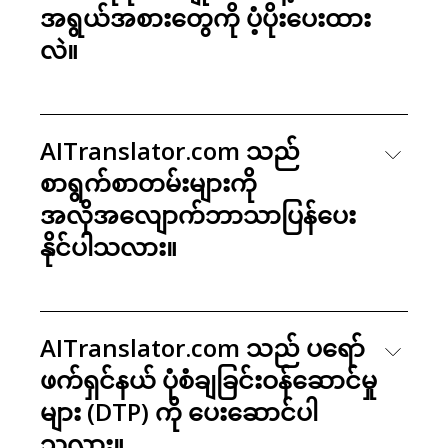
အရွယ်အစားတွေကို ပံ့ပိုးပေးထား
လဲ။
AITranslator.com သည်
စာရွက်စာတမ်းများကို
အလိုအလျောက်ဘာသာပြန်ပေး
နိုင်ပါသလား။
AITranslator.com သည် ပရော်
ဖက်ရှင်နယ် ပုံစံချခြင်းဝန်ဆောင်မှု
များ (DTP) ကို ပေးဆောင်ပါ
သလား။