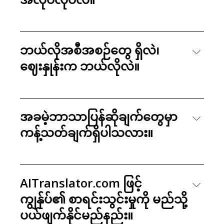
ဘယ်လိုအစီအစဉ်တွေ ရှိလဲ၊
ဈေးနှုန်းက ဘယ်လိုလဲ။
အခမဲ့ဘာသာပြန်ဆိုချက်တွေမှာ
ကန့်သတ်ချက်ရှိပါသလား။
AITranslator.com ဖြင့်
ကျွန်ုပ်၏ စာရင်းသွင်းမှုကို မည်သို့
ပယ်ဖျက်နိုင်မည်နည်း။