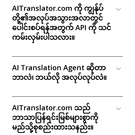
AITranslator.com ကို ကျွန်ုပ်
တို့၏အလုပ်အသွားအလာတွင်
ပေါင်းစပ်ရန်အတွက် API ကို သင်
ကမ်းလှမ်းပါသလား။
AI Translation Agent ဆိုတာ
ဘာလဲ၊ ဘယ်လို အလုပ်လုပ်လဲ။
AITranslator.com သည်
ဘာသာပြန်ရင်းမြစ်များစွာကို
မည်သို့စုစည်းထားသနည်း။