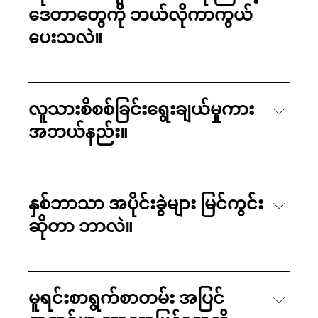
ဒေတာတွေကို ဘယ်လိုကာကွယ်
ပေးသလဲ။
လူသားစိစစ်ခြင်းရွေးချယ်မှုကား
အဘယ်နည်း။
နှစ်ဘာသာ အပိုင်းခွဲများ မြင်ကွင်း
ဆိုတာ ဘာလဲ။
မူရင်းစာရွက်စာတမ်း အပြင်