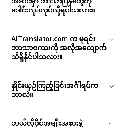
အဆင်မှာ ဘာသာပြန်တွေကို
ဒေါင်းလုဒ်လုပ်လို့ရပါသလား။
AITranslator.com က မူရင်း
ဘာသာစကားကို အလိုအလျောက်
သိရှိနိုင်ပါသလား။
နှိုင်းယှဉ်ကြည့်ခြင်းအင်္ဂါရပ်က
ဘာလဲ။
ဘယ်လိုဖိုင်အမျိုးအစားနဲ့