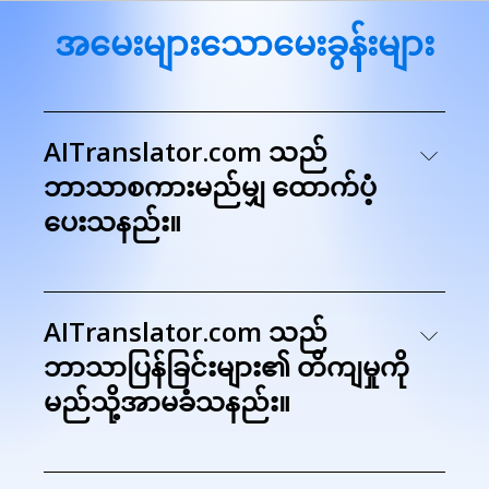
အမေးများသောမေးခွန်းများ
AITranslator.com သည်
ဘာသာစကားမည်မျှ ထောက်ပံ့
ပေးသနည်း။
AITranslator.com သည်
ဘာသာပြန်ခြင်းများ၏ တိကျမှုကို
မည်သို့အာမခံသနည်း။