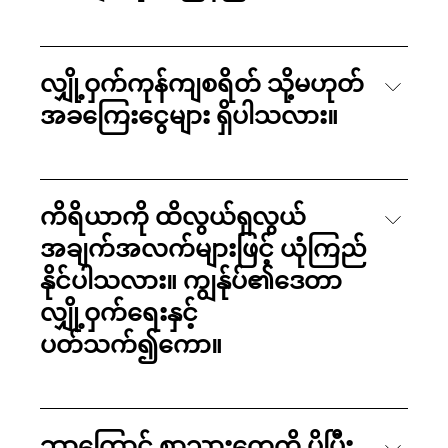
လျှို့ဝှက်ကုန်ကျစရိတ် သို့မဟုတ်
အခကြေးငွေများ ရှိပါသလား။
ကိရိယာကို ထိလွယ်ရှလွယ်
အချက်အလက်များဖြင့် ယုံကြည်
နိုင်ပါသလား။ ကျွန်ုပ်၏ဒေတာ
လျှို့ဝှက်ရေးနှင့်
ပတ်သက်၍ကော။
ဘာကြောင့် စာသားတွေကို ပိုပြီး