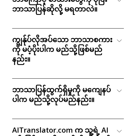
ဘာသာပြန်ဆိုလို့ မရတာလဲ။
ကျွန်ုပ်လိုအပ်သော ဘာသာစကား
ကို မပံ့ပိုးပါက မည်သို့ဖြစ်မည်
နည်း။
ဘာသာပြန်ထွက်ရှိမှုကို မကျေနပ်
ပါက မည်သို့လုပ်မည်နည်း။
AITranslator.com က သူ့ရဲ့ AI