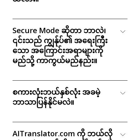
Secure Mode ဆိုတာ ဘာလဲ၊
၎င်းသည် ကျွန်ုပ်၏ အရေးကြီး
သော အကြောင်းအရာများကို
မည်သို့ ကာကွယ်မည်နည်း။
စကားလုံးဘယ်နှစ်လုံး အခမဲ့
ဘာသာပြန်နိုင်မလဲ။
AITranslator.com ကို ဘယ်လို