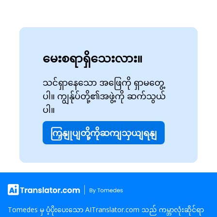
မေးစရာရှိသေးလား။
သင်ရှာနေသော အဖြေကို ရှာမတွေ့
ပါ။ ကျွန်ုပ်တို့၏အဖွဲ့ကို ဆက်သွယ်
ပါ။
ကြှနျုပျတို့ကိုဆကျသှယျရနျ
Tomedes မှ ပံ့ပိုးပေးသော AITranslator.com သည် ကမ္ဘာလုံးဆိုင်ရာ