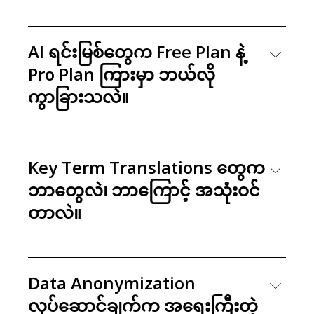
AI ရင်းမြစ်တွေက Free Plan နဲ့
Pro Plan ကြားမှာ ဘယ်လို
ကွာခြားသလဲ။
Key Term Translations တွေက
ဘာတွေလဲ၊ ဘာကြောင့် အသုံးဝင်
တာလဲ။
Data Anonymization
လုပ်ဆောင်ချက်က အရေးကြီးတဲ့