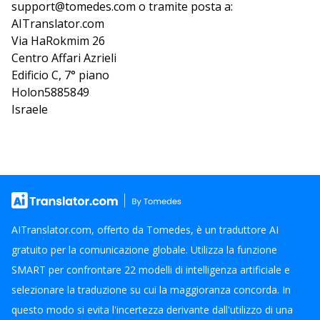
support@tomedes.com o tramite posta a:
AITranslator.com
Via HaRokmim 26
Centro Affari Azrieli
Edificio C, 7° piano
Holon5885849
Israele
AITranslator.com, offerto da Tomedes, è un traduttore AI
gratuito per la comunicazione globale. Utilizza la funzione
SMART per confrontare 22 modelli di intelligenza artificiale e
selezionare la traduzione su cui la maggioranza concorda. In
questo modo si evita l'incertezza derivante dall'utilizzo di una