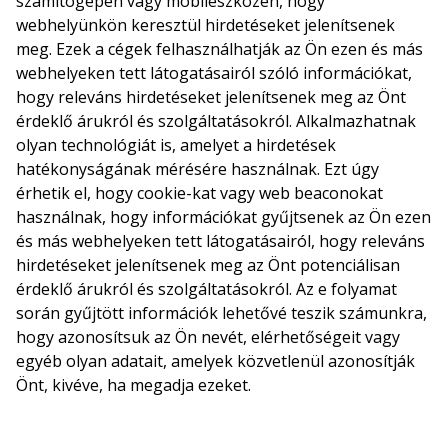
számítógépén vagy mobileszközén, hogy
webhelyünkön keresztül hirdetéseket jelenítsenek
meg. Ezek a cégek felhasználhatják az Ön ezen és más
webhelyeken tett látogatásairól szóló információkat,
hogy releváns hirdetéseket jelenítsenek meg az Önt
érdeklő árukról és szolgáltatásokról. Alkalmazhatnak
olyan technológiát is, amelyet a hirdetések
hatékonyságának mérésére használnak. Ezt úgy
érhetik el, hogy cookie-kat vagy web beaconokat
használnak, hogy információkat gyűjtsenek az Ön ezen
és más webhelyeken tett látogatásairól, hogy releváns
hirdetéseket jelenítsenek meg az Önt potenciálisan
érdeklő árukról és szolgáltatásokról. Az e folyamat
során gyűjtött információk lehetővé teszik számunkra,
hogy azonosítsuk az Ön nevét, elérhetőségeit vagy
egyéb olyan adatait, amelyek közvetlenül azonosítják
Önt, kivéve, ha megadja ezeket.