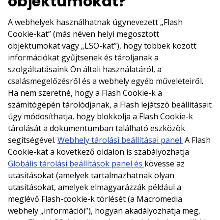
objektumokat?
A webhelyek használhatnak úgynevezett „Flash
Cookie-kat” (más néven helyi megosztott
objektumokat vagy „LSO-kat”), hogy többek között
információkat gyűjtsenek és tároljanak a
szolgáltatásaink Ön általi használatáról, a
csalásmegelőzésről és a webhely egyéb műveleteiről.
Ha nem szeretné, hogy a Flash Cookie-k a
számítógépén tárolódjanak, a Flash lejátszó beállításait
úgy módosíthatja, hogy blokkolja a Flash Cookie-k
tárolását a dokumentumban található eszközök
segítségével.
Webhely tárolási beállításai panel.
A Flash
Cookie-kat a következő oldalon is szabályozhatja
Globális tárolási beállítások panel és
kövesse az
utasításokat (amelyek tartalmazhatnak olyan
utasításokat, amelyek elmagyarázzák például a
meglévő Flash-cookie-k törlését (a Macromedia
webhely „információi”), hogyan akadályozhatja meg,