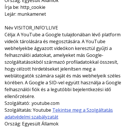
Ország: Egyesült Államok
Írja be: http_cookie
Lejár: munkamenet
Név VISITOR_INFO'LLIVE
Célja: A YouTube a Google tulajdonában lévő platform
videók tárolására és megosztására. A YouTube
webhelyekbe ágyazott videókon keresztül gyűjti a
felhasználói adatokat, amelyeket más Google-
szolgáltatásokból származó profiladatokkal összesít,
hogy célzott hirdetéseket jelenítsen meg a
weblátogatók számára saját és más webhelyeik széles
körében. A Google a SID-vel együtt használja a Google
felhasználói fiók és a legutóbbi bejelentkezési idő
ellenőrzésére.
Szolgáltató: .youtube.com
Szolgáltatás: Youtube
Tekintse meg a Szolgáltatás
adatvédelmi szabályzatát
Ország: Egyesült Államok