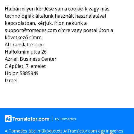
Ha bármilyen kérdése van a cookie-k vagy más
technológiák általunk használt használatával
kapcsolatban, kérjük, írjon nekünk a
support@tomedes.com címre vagy postai úton a
következő címre:
AITranslator.com
HaRokmim utca 26
Azrieli Business Center
C épület, 7. emelet
Holon 5885849
Izrael
A Tomedes által működtetett AITranslator.com egy ingyenes