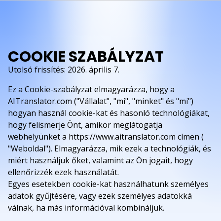
COOKIE SZABÁLYZAT
Utolsó frissítés: 2026. április 7.
Ez a Cookie-szabályzat elmagyarázza, hogy a
AITranslator.com ("Vállalat", "mi", "minket" és "mi")
hogyan használ cookie-kat és hasonló technológiákat,
hogy felismerje Önt, amikor meglátogatja
webhelyünket a https://www.aitranslator.com címen (
"Weboldal"). Elmagyarázza, mik ezek a technológiák, és
miért használjuk őket, valamint az Ön jogait, hogy
ellenőrizzék ezek használatát.
Egyes esetekben cookie-kat használhatunk személyes
adatok gyűjtésére, vagy ezek személyes adatokká
válnak, ha más információval kombináljuk.