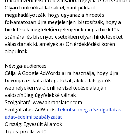
reklámüzeneteket relevánsabbá tegyék az Ön számára.
Olyan funkciókat látnak el, mint például
megakadályozzák, hogy ugyanaz a hirdetés
folyamatosan újra megjelenjen, biztosítsák, hogy a
hirdetések megfelelően jelenjenek meg a hirdetők
számára, és bizonyos esetekben olyan hirdetéseket
választanak ki, amelyek az Ön érdeklődési körén
alapulnak.
Név: ga-audiences
Célja: A Google AdWords arra használja, hogy újra
bevonja azokat a látogatókat, akik a látogatók
webhelyeken való online viselkedése alapján
valószínűleg ügyfelekké válnak.
Szolgáltató: www.aitranslator.com
Szolgáltatás: AdWords
Tekintse meg a Szolgáltatás
adatvédelmi szabályzatát
Ország: Egyesült Államok
Típus: pixelkövető