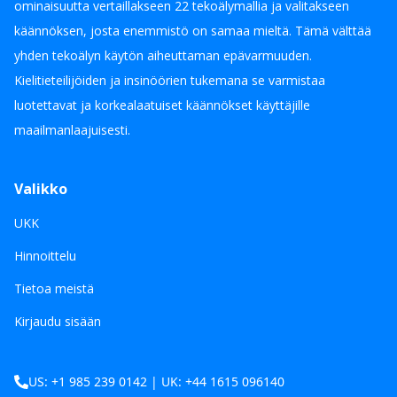
ominaisuutta vertaillakseen 22 tekoälymallia ja valitakseen
käännöksen, josta enemmistö on samaa mieltä. Tämä välttää
yhden tekoälyn käytön aiheuttaman epävarmuuden.
Kielitieteilijöiden ja insinöörien tukemana se varmistaa
luotettavat ja korkealaatuiset käännökset käyttäjille
maailmanlaajuisesti.
Valikko
UKK
Hinnoittelu
Tietoa meistä
Kirjaudu sisään
US: +1 985 239 0142 | UK: +44 1615 096140