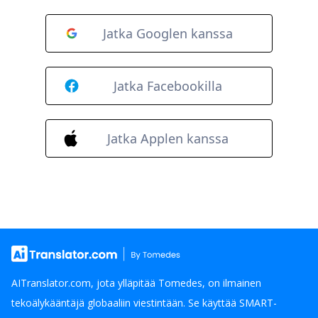
Jatka Googlen kanssa
Jatka Facebookilla
Jatka Applen kanssa
AITranslator.com, jota ylläpitää Tomedes, on ilmainen
tekoälykääntäjä globaaliin viestintään. Se käyttää SMART-