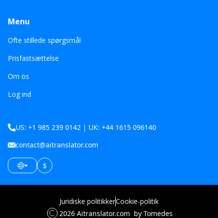
Menu
Ofte stillede spørgsmål
Prisfastsættelse
Om os
Log ind
US: +1 985 239 0142 | UK: +44 1615 096140
contact@aitranslator.com
$
Juridiske politikker
Cookie-politik
2026
Aitranslator.com
by Tomedes