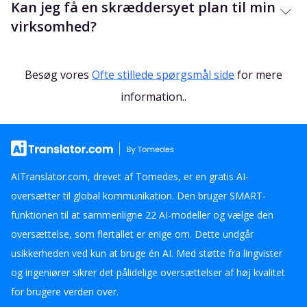
Kan jeg få en skræddersyet plan til min
virksomhed?
Besøg vores
Ofte stillede spørgsmål side
for mere
information.
.
AITranslator.com, drevet af Tomedes, er en gratis AI-
oversætter til global kommunikation. Den bruger SMART-
funktionen til at sammenligne 22 AI-modeller og vælge den
oversættelse, som flertallet er enige om. Dette undgår
usikkerheden ved kun at bruge én AI. Med støtte fra lingvister
og ingeniører sikrer det pålidelige oversættelser af høj kvalitet
for brugere verden over.