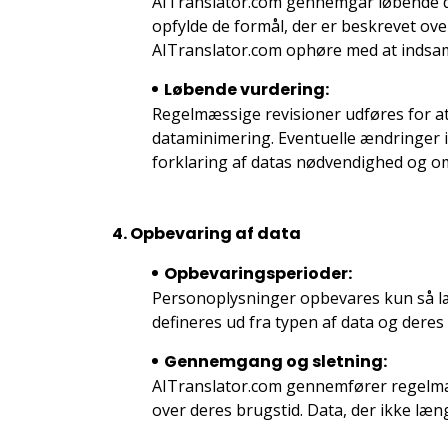
AITranslator.com gennemgår løbende de i
opfylde de formål, der er beskrevet oven
AITranslator.com ophøre med at indsaml
Løbende vurdering:
Regelmæssige revisioner udføres for at
dataminimering. Eventuelle ændringer i 
forklaring af datas nødvendighed og o
4. Opbevaring af data
Opbevaringsperioder:
Personoplysninger opbevares kun så læn
defineres ud fra typen af data og deres
Gennemgang og sletning:
AITranslator.com gennemfører regelmæss
over deres brugstid. Data, der ikke længe