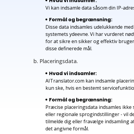
Hvad vi indsamler:
Vi kan indsamle data såsom din IP-adre
Formål og begrænsning:
Disse data indsamles udelukkende med d
systemets ydeevne. Vi har vurderet nød
for at sikre en sikker og effektiv bruger
disse definerede mål.
b. Placeringsdata.
Hvad vi indsamler:
AITranslator.com kan indsamle placering
kun ske, hvis en bestemt servicefunktio
Formål og begrænsning:
Præcise placeringsdata indsamles ikke s
eller regionale sprogindstillinger - vil 
tilmelde dig eller fravælge indsamling 
det angivne formål.