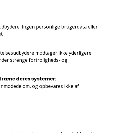
sudbydere. Ingen personlige brugerdata eller
t.
telsesudbydere modtager ikke yderligere
under strenge fortroligheds- og
t træne deres systemer:
 anmodede om, og opbevares ikke af