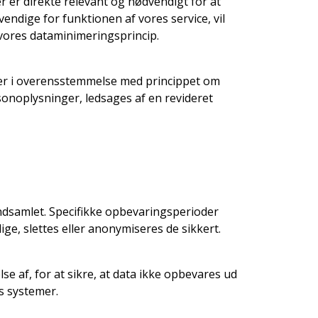
r er direkte relevant og nødvendigt for at
vendige for funktionen af vores service, vil
 vores dataminimeringsprincip.
ver i overensstemmelse med princippet om
sonoplysninger, ledsages af en revideret
indsamlet. Specifikke opbevaringsperioder
ge, slettes eller anonymiseres de sikkert.
 af, for at sikre, at data ikke opbevares ud
es systemer.