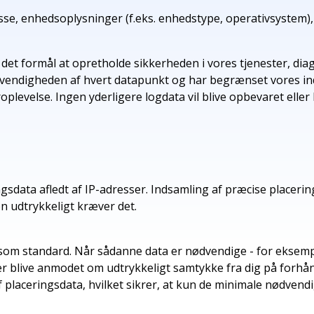
sse, enhedsoplysninger (f.eks. enhedstype, operativsystem)
et formål at opretholde sikkerheden i vores tjenester, di
vendigheden af hvert datapunkt og har begrænset vores ind
oplevelse. Ingen yderligere logdata vil blive opbevaret eller b
sdata afledt af IP-adresser. Indsamling af præcise placering
n udtrykkeligt kræver det.
om standard. Når sådanne data er nødvendige - for eksempel 
der blive anmodet om udtrykkeligt samtykke fra dig på forhånd.
af placeringsdata, hvilket sikrer, at kun de minimale nødvend