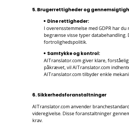
5. Brugerrettigheder og gennemsigtig
Dine rettigheder:
I overensstemmelse med GDPR har du ret 
begrænse visse typer databehandling. Det
fortrolighedspolitik.
Samtykke og kontrol:
AITranslator.com giver klare, forståel
påkrævet, vil AITranslator.com indhente
AITranslator.com tilbyder enkle mekanis
6. Sikkerhedsforanstaltninger
AITranslator.com anvender branchestandard s
videregivelse. Disse foranstaltninger genn
krav.