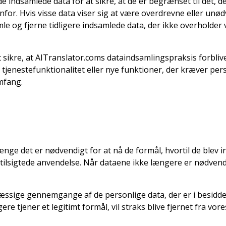
ndsamlede data for at sikre, at de er begrænset til det, de
for. Hvis visse data viser sig at være overdrevne eller unød
e og fjerne tidligere indsamlede data, der ikke overholder
 sikre, at AITranslator.coms dataindsamlingspraksis forbli
tjenestefunktionalitet eller nye funktioner, der kræver per
mfang.
ge det er nødvendigt for at nå de formål, hvortil de blev 
 tilsigtede anvendelse. Når dataene ikke længere er nødvendi
ige gennemgange af de personlige data, der er i besiddelse
re tjener et legitimt formål, vil straks blive fjernet fra vor