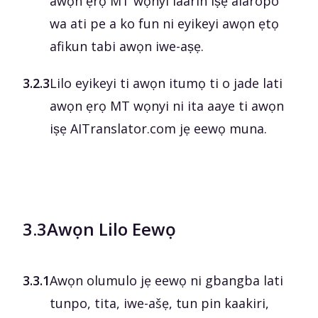
awọn ẹrọ MT wọnyi laarin iṣẹ alaropo
wa ati pe a ko fun ni eyikeyi awọn ẹtọ
afikun tabi awọn iwe-aṣẹ.
3.2.3
Lilo eyikeyi ti awọn itumọ ti o jade lati
awọn ẹrọ MT wọnyi ni ita aaye ti awọn
iṣẹ AITranslator.com jẹ eewọ muna.
3.3
Awọn Lilo Eewọ
3.3.1
Awọn olumulo jẹ eewọ ni gbangba lati
tunpo, tita, iwe-ašẹ, tun pin kaakiri,