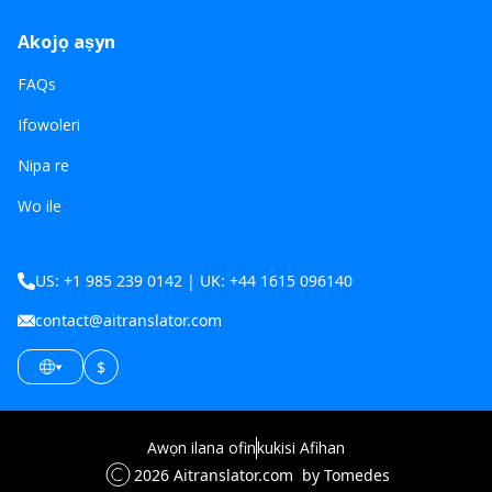
Akojọ aṣyn
FAQs
Ifowoleri
Nipa re
Wo ile
US: +1 985 239 0142 | UK: +44 1615 096140
contact@aitranslator.com
$
Awọn ilana ofin
kukisi Afihan
2026
Aitranslator.com
by Tomedes