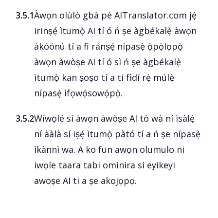
3.5.1
Àwọn olùlò gbà pé AITranslator.com jẹ́
irinṣẹ́ ìtumọ̀ AI tí ó ń ṣe àgbékalẹ̀ àwọn
àkóónú tí a fi ránṣẹ́ nípasẹ̀ ọ̀pọ̀lọpọ̀
àwọn àwòṣe AI tí ó sì ń ṣe àgbékalẹ̀
ìtumọ̀ kan ṣoṣo tí a ti fìdí rẹ̀ múlẹ̀
nípasẹ̀ ìfọwọ́sowọ́pọ̀.
3.5.2
Wíwọlé sí àwọn àwòṣe AI tó wà ní ìsàlẹ̀
ní ààlà sí iṣẹ́ ìtumọ̀ pàtó tí a ń ṣe nípasẹ̀
ìkànnì wa. A ko fun awọn olumulo ni
iwọle taara tabi ominira si eyikeyi
awoṣe AI ti a ṣe akojọpọ.