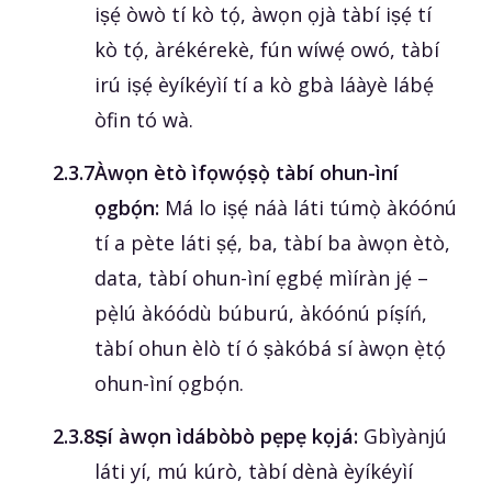
iṣẹ́ òwò tí kò tọ́, àwọn ọjà tàbí iṣẹ́ tí
kò tọ́, àrékérekè, fún wíwẹ́ owó, tàbí
irú iṣẹ́ èyíkéyìí tí a kò gbà láàyè lábẹ́
òfin tó wà.
‎2.3.7
Àwọn ètò ìfọwọ́ṣọ̀ tàbí ohun-ìní
ọgbọ́n:
Má lo iṣẹ́ náà láti túmọ̀ àkóónú
tí a pète láti ṣẹ́, ba, tàbí ba àwọn ètò,
data, tàbí ohun-ìní ẹgbẹ́ mìíràn jẹ́ –
pẹ̀lú àkóódù búburú, àkóónú píṣíń,
tàbí ohun èlò tí ó ṣàkóbá sí àwọn ẹ̀tọ́
ohun-ìní ọgbọ́n.
‎2.3.8
Ṣí àwọn ìdábòbò pẹpẹ kọjá:
Gbìyànjú
láti yí, mú kúrò, tàbí dènà èyíkéyìí