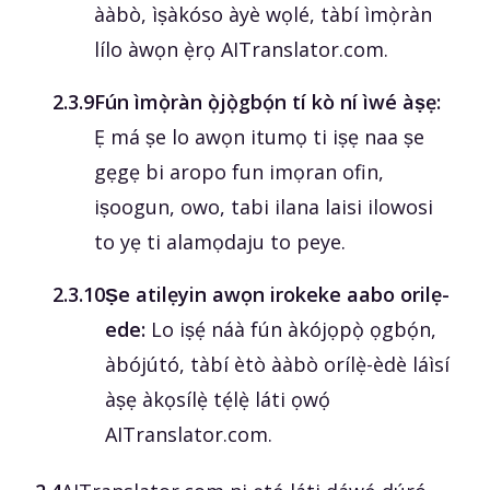
ààbò, ìṣàkóso àyè wọlé, tàbí ìmọ̀ràn
lílo àwọn ẹ̀rọ AITranslator.com.
‎2.3.9
Fún ìmọ̀ràn ọ̀jọ̀gbọ́n tí kò ní ìwé àṣẹ:
Ẹ má ṣe lo awọn itumọ ti iṣẹ naa ṣe
gẹgẹ bi aropo fun imọran ofin,
iṣoogun, owo, tabi ilana laisi ilowosi
to yẹ ti alamọdaju to peye.
‎2.3.10
Ṣe atilẹyin awọn irokeke aabo orilẹ-
ede:
Lo iṣẹ́ náà fún àkójọpọ̀ ọgbọ́n,
àbójútó, tàbí ètò ààbò orílẹ̀-èdè láìsí
àṣẹ àkọsílẹ̀ tẹ́lẹ̀ láti ọwọ́
AITranslator.com.