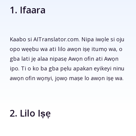
1. Ifaara
Kaabo si AITranslator.com. Nipa iwọle si oju
opo wẹẹbu wa ati lilo awọn iṣẹ itumọ wa, o
gba lati jẹ alaa nipasẹ Awọn ofin ati Awọn
ipo. Ti o ko ba gba pẹlu apakan eyikeyi ninu
awọn ofin wọnyi, jọwọ maṣe lo awọn iṣẹ wa.
2. Lilo Iṣẹ