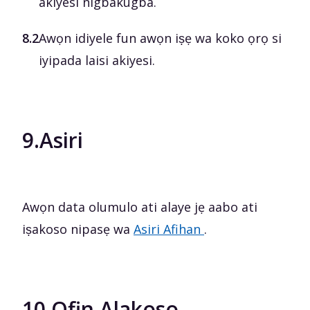
akiyesi nigbakugba.
8.2
Awọn idiyele fun awọn iṣẹ wa koko ọrọ si
iyipada laisi akiyesi.
9.
Asiri
Awọn data olumulo ati alaye jẹ aabo ati
iṣakoso nipasẹ wa
Asiri Afihan
.
10.
Ofin Alakoso