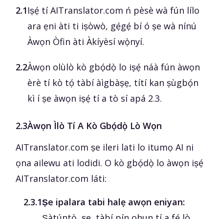
2.1
Iṣẹ́ tí AITranslator.com ń pèsè wà fún lílo
ara ẹni àti ti iṣòwò, gẹ́gẹ́ bí ó ṣe wà nínú
Àwọn Òfin àti Àkíyèsí wọ̀nyí.
2.2
Àwọn olùlò kò gbọ́dọ̀ lo iṣẹ́ náà fún àwọn
èrè tí kò tọ́ tàbí àìgbàṣẹ, títí kan ṣùgbọ́n
kì í ṣe àwọn iṣẹ́ tí a tò sí apá 2.3.
2.3
Àwọn Ìlò Tí A Kò Gbọ́dọ̀ Lò Wọn
AITranslator.com ṣe ileri lati lo itumọ AI ni
ọna ailewu ati lodidi. O kò gbọ́dọ̀ lo àwọn iṣẹ́
AITranslator.com láti:
‎2.3.1
Ṣe ipalara tabi halẹ awọn eniyan:
Ṣàtúntọ̀, ṣe, tàbí pín ohun tí a fẹ́ lò