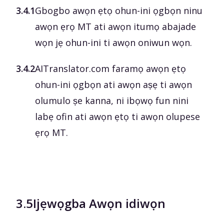
3.4.1
Gbogbo awọn ẹtọ ohun-ini ọgbọn ninu
awọn ẹrọ MT ati awọn itumọ abajade
wọn jẹ ohun-ini ti awọn oniwun wọn.
3.4.2
AITranslator.com faramọ awọn ẹtọ
ohun-ini ọgbọn ati awọn aṣẹ ti awọn
olumulo ṣe kanna, ni ibọwọ fun nini
labẹ ofin ati awọn ẹtọ ti awọn olupese
ẹrọ MT.
3.5
Ijẹwọgba Awọn idiwọn