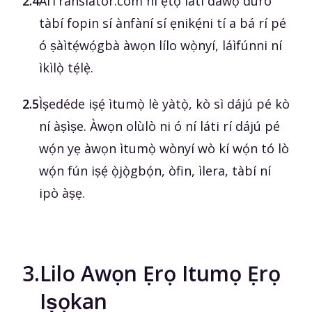
2.4
AITranslator.com ni ẹtọ́ láti dáwọ́ dúró
tàbí fopin sí ànfàní sí ẹnikẹ́ni tí a bá rí pé
ó ṣàìtẹ́wọ́gbà àwọn lílo wọ̀nyí, láìfúnni ní
ìkìlọ̀ tẹ́lẹ̀.
2.5
Ìṣedéde iṣẹ́ ìtumọ̀ lè yàtọ̀, kò sì dájú pé kò
ní àṣìṣe. Àwọn olùlò ni ó ní láti rí dájú pé
wọ́n yẹ àwọn ìtumọ̀ wònyí wò kí wọ́n tó lò
wọ́n fún iṣẹ́ ọ̀jọ̀gbọ́n, òfin, ìlera, tàbí ní
ipò àṣẹ.
3.
Lilo Awọn Ẹrọ Itumọ Ẹrọ
Iṣọkan