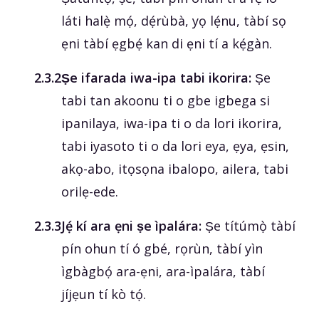
láti halẹ̀ mọ́, dẹ́rùbà, yọ lẹ́nu, tàbí sọ
ẹni tàbí ẹgbẹ́ kan di ẹni tí a kẹ́gàn.
‎2.3.2
Ṣe ifarada iwa-ipa tabi ikorira:
Ṣe
tabi tan akoonu ti o gbe igbega si
ipanilaya, iwa-ipa ti o da lori ikorira,
tabi iyasoto ti o da lori eya, ẹya, ẹsin,
akọ-abo, itọsọna ibalopo, ailera, tabi
orilẹ-ede.
‎2.3.3
Jẹ́ kí ara ẹni ṣe ìpalára:
Ṣe títúmọ̀ tàbí
pín ohun tí ó gbé, rọrùn, tàbí yìn
ìgbàgbọ́ ara-ẹni, ara-ìpalára, tàbí
jíjẹun tí kò tọ́.