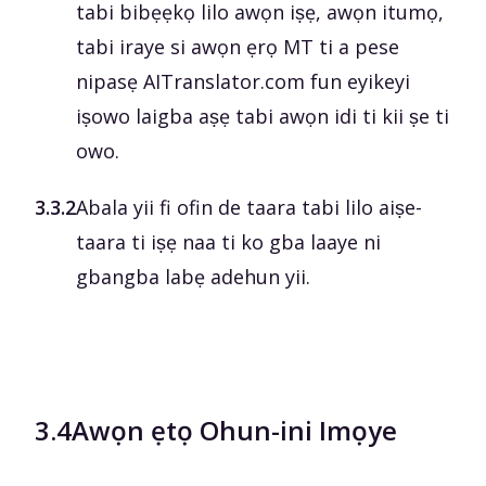
tabi bibẹẹkọ lilo awọn iṣẹ, awọn itumọ,
tabi iraye si awọn ẹrọ MT ti a pese
nipasẹ AITranslator.com fun eyikeyi
iṣowo laigba aṣẹ tabi awọn idi ti kii ṣe ti
owo.
3.3.2
Abala yii fi ofin de taara tabi lilo aiṣe-
taara ti iṣẹ naa ti ko gba laaye ni
gbangba labẹ adehun yii.
3.4
Awọn ẹtọ Ohun-ini Imọye