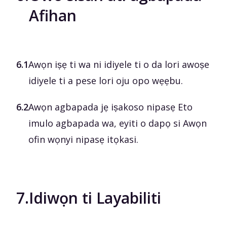
Afihan
6.1
Awọn iṣẹ ti wa ni idiyele ti o da lori awoṣe
idiyele ti a pese lori oju opo wẹẹbu.
6.2
Awọn agbapada jẹ iṣakoso nipasẹ Eto
imulo agbapada wa, eyiti o dapọ si Awọn
ofin wọnyi nipasẹ itọkasi.
7.
Idiwọn ti Layabiliti