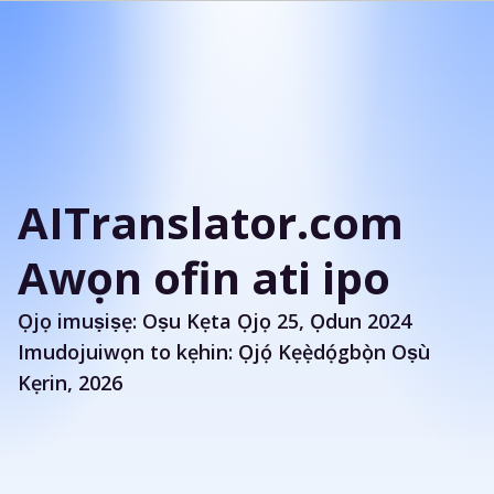
AITranslator.com
Awọn ofin ati ipo
Ọjọ imuṣiṣẹ: Oṣu Kẹta Ọjọ 25, Ọdun 2024
Imudojuiwọn to kẹhin: Ọjọ́ Kẹẹ̀dọ́gbọ̀n Oṣù
Kẹrin, 2026