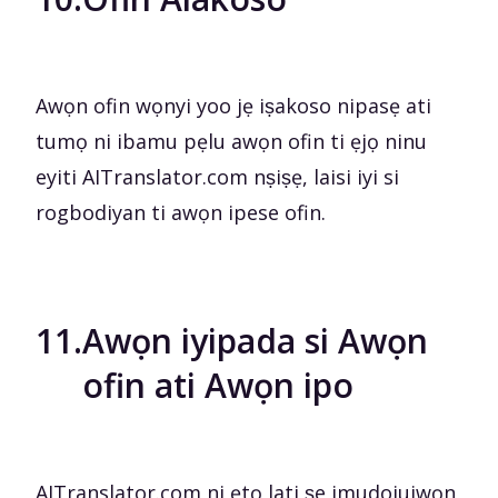
Awọn ofin wọnyi yoo jẹ iṣakoso nipasẹ ati
tumọ ni ibamu pẹlu awọn ofin ti ẹjọ ninu
eyiti AITranslator.com nṣiṣẹ, laisi iyi si
rogbodiyan ti awọn ipese ofin.
11.
Awọn iyipada si Awọn
ofin ati Awọn ipo
AITranslator.com ni ẹtọ lati ṣe imudojuiwọn