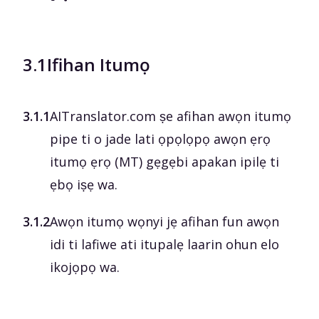
3.1
Ifihan Itumọ
3.1.1
AITranslator.com ṣe afihan awọn itumọ
pipe ti o jade lati ọpọlọpọ awọn ẹrọ
itumọ ẹrọ (MT) gẹgẹbi apakan ipilẹ ti
ẹbọ iṣẹ wa.
3.1.2
Awọn itumọ wọnyi jẹ afihan fun awọn
idi ti lafiwe ati itupalẹ laarin ohun elo
ikojọpọ wa.