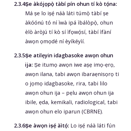
‎2.3.4
Ṣe àkójọpọ̀ tàbí pín ohun tí kò tọ́na:
Má ṣe lo iṣẹ́ náà láti túmọ̀ tàbí ṣe
àkóónú tó ní ìwà ipá ìbálòpọ̀, ohun
èlò àròjú tí kò sí ìfọwọ́sí, tàbí ìfàní
àwọn ọmọdé ní èyíkéyìí.
‎2.3.5
Ṣe atilẹyin idagbasoke awọn ohun
ija:
Ṣe itumọ awọn iwe aṣẹ imọ-ẹrọ,
awọn ilana, tabi awọn ibaraẹnisọrọ ti
o jọmọ idagbasoke, rira, tabi lilo
awọn ohun ija – pẹlu awọn ohun ija
ibile, ẹda, kemikali, radiological, tabi
awọn ohun elo iparun (CBRNE).
‎2.3.6
Ṣe àwọn iṣẹ́ àìtọ́:
Lo iṣẹ́ náà láti fún