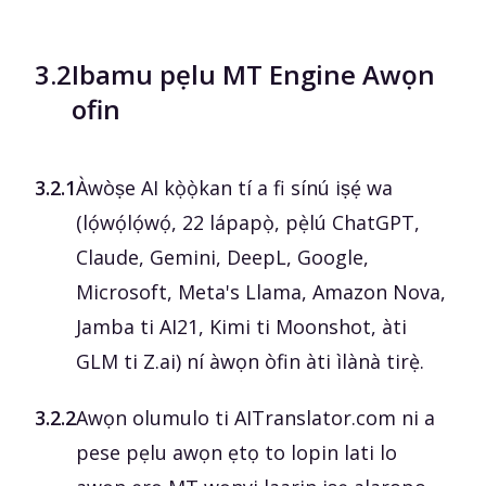
3.2
Ibamu pẹlu MT Engine Awọn
ofin
3.2.1
Àwòṣe AI kọ̀ọ̀kan tí a fi sínú iṣẹ́ wa
(lọ́wọ́lọ́wọ́, 22 lápapọ̀, pẹ̀lú ChatGPT,
Claude, Gemini, DeepL, Google,
Microsoft, Meta's Llama, Amazon Nova,
Jamba ti AI21, Kimi ti Moonshot, àti
GLM ti Z.ai) ní àwọn òfin àti ìlànà tirẹ̀.
3.2.2
Awọn olumulo ti AITranslator.com ni a
pese pẹlu awọn ẹtọ to lopin lati lo