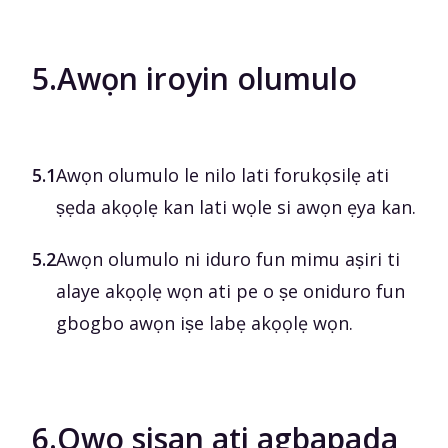
5.
Awọn iroyin olumulo
5.1
Awọn olumulo le nilo lati forukọsilẹ ati
ṣẹda akọọlẹ kan lati wọle si awọn ẹya kan.
5.2
Awọn olumulo ni iduro fun mimu aṣiri ti
alaye akọọlẹ wọn ati pe o ṣe oniduro fun
gbogbo awọn iṣe labẹ akọọlẹ wọn.
6.
Owo sisan ati agbapada