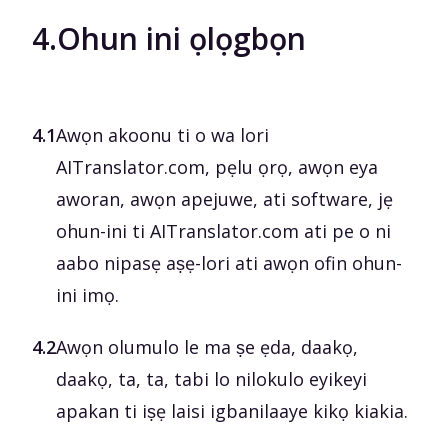
4.
Ohun ini ọlọgbọn
4.1
Awọn akoonu ti o wa lori
AITranslator.com, pẹlu ọrọ, awọn eya
aworan, awọn apejuwe, ati software, jẹ
ohun-ini ti AITranslator.com ati pe o ni
aabo nipasẹ aṣẹ-lori ati awọn ofin ohun-
ini imọ.
4.2
Awọn olumulo le ma ṣe ẹda, daakọ,
daakọ, ta, ta, tabi lo nilokulo eyikeyi
apakan ti iṣẹ laisi igbanilaaye kikọ kiakia.