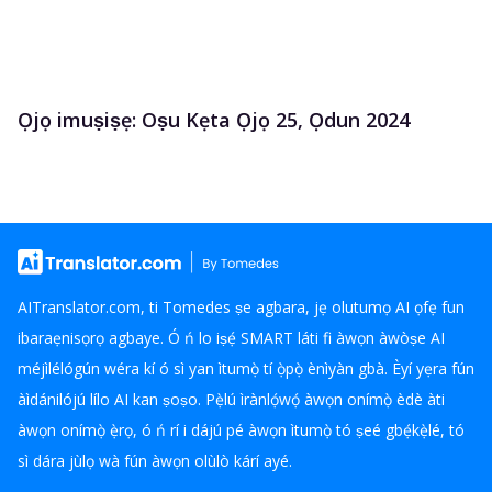
Ọjọ imuṣiṣẹ: Oṣu Kẹta Ọjọ 25, Ọdun 2024
AITranslator.com, ti Tomedes ṣe agbara, jẹ olutumọ AI ọfẹ fun
ibaraẹnisọrọ agbaye. Ó ń lo iṣẹ́ SMART láti fi àwọn àwòṣe AI
méjìlélógún wéra kí ó sì yan ìtumọ̀ tí ọ̀pọ̀ ènìyàn gbà. Èyí yẹra fún
àìdánilójú lílo AI kan ṣoṣo. Pẹ̀lú ìrànlọ́wọ́ àwọn onímọ̀ èdè àti
àwọn onímọ̀ ẹ̀rọ, ó ń rí i dájú pé àwọn ìtumọ̀ tó ṣeé gbẹ́kẹ̀lé, tó
sì dára jùlọ wà fún àwọn olùlò kárí ayé.