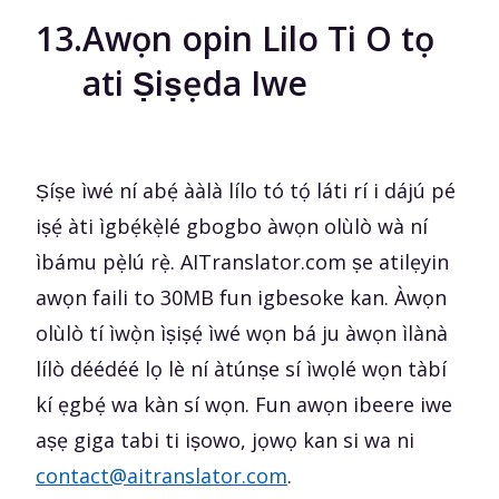
13.
Awọn opin Lilo Ti O tọ
ati Ṣiṣẹda Iwe
Ṣíṣe ìwé ní abẹ́ ààlà lílo tó tọ́ láti rí i dájú pé
iṣẹ́ àti ìgbẹ́kẹ̀lé gbogbo àwọn olùlò wà ní
ìbámu pẹ̀lú rẹ̀. AITranslator.com ṣe atilẹyin
awọn faili to 30MB fun igbesoke kan. Àwọn
olùlò tí ìwọ̀n ìṣiṣẹ́ ìwé wọn bá ju àwọn ìlànà
lílò déédéé lọ lè ní àtúnṣe sí ìwọlé wọn tàbí
kí ẹgbẹ́ wa kàn sí wọn. Fun awọn ibeere iwe
aṣẹ giga tabi ti iṣowo, jọwọ kan si wa ni
contact@aitranslator.com
.