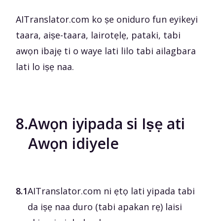
AITranslator.com ko ṣe oniduro fun eyikeyi
taara, aiṣe-taara, lairotẹlẹ, pataki, tabi
awọn ibajẹ ti o waye lati lilo tabi ailagbara
lati lo iṣẹ naa.
8.
Awọn iyipada si Iṣẹ ati
Awọn idiyele
8.1
AITranslator.com ni ẹtọ lati yipada tabi
da iṣẹ naa duro (tabi apakan rẹ) laisi