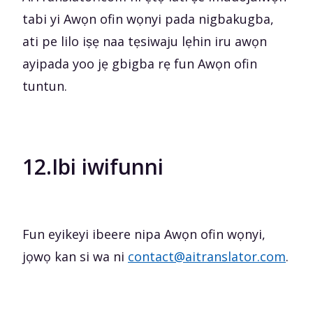
tabi yi Awọn ofin wọnyi pada nigbakugba,
ati pe lilo iṣẹ naa tẹsiwaju lẹhin iru awọn
ayipada yoo jẹ gbigba rẹ fun Awọn ofin
tuntun.
12.
Ibi iwifunni
Fun eyikeyi ibeere nipa Awọn ofin wọnyi,
jọwọ kan si wa ni
contact@aitranslator.com
.