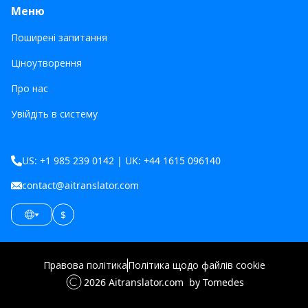
Меню
Поширені запитання
Ціноутворення
Про нас
Увійдіть в систему
US: +1 985 239 0142 | UK: +44 1615 096140
contact@aitranslator.com
$
Правова політика
Політика щодо файлів cookie
2026
Aitranslator.com
by Tomedes