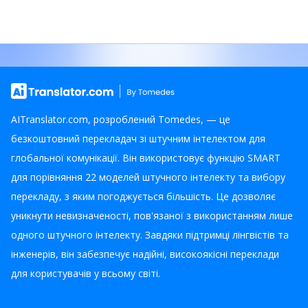
AITranslator.com, розроблений Tomedes, — це
безкоштовний перекладач зі штучним інтелектом для
глобальної комунікації. Він використовує функцію SMART
для порівняння 22 моделей штучного інтелекту та вибору
перекладу, з яким погоджується більшість. Це дозволяє
уникнути невизначеності, пов'язаної з використанням лише
одного штучного інтелекту. Завдяки підтримці лінгвістів та
інженерів, він забезпечує надійні, високоякісні переклади
для користувачів у всьому світі.