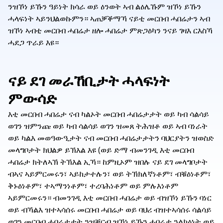
ንዝኾነ ይኹን ዓይነት ክሳራ ወይ ዕንወት ኣብ ልዕሌኹም ዝኾነ ይኹን
ሓላፍነት ኣይንህልወኩምን። ኣጠቓቕማኻ ናይቲ መርበብ ሓበሬታን ኣብ
ዝኾነ ኣብቲ መርበብ ሓበሬታ ዘሎ ሓበሬታ ምጽጋዕካን ንናይ ገዛእ ርእስኻ
ሓደጋ ጥራይ እዩ።
ናይ ደገ መራኸቢታት ሓላፍነት
ምውሳድ
እቲ መርበብ ሓበሬታ ናብ ካልኦት መርበብ ሓበሬታታት ወይ ካብ ሳልሳይ
ወገን ዝምንጩ ወይ ካብ ሳልሳይ ወገን ዝመጸ ትሕዝቶ ወይ ኣብ ባነራት
ወይ ካልእ መወዓውዒታት ናብ መርበብ ሓበሬታታትን ባህርያትን ዝወስድ
መላግቦታት ክህልዎ ይኽእል እዩ (ወይ ድማ ብመንገዲ እቲ መርበብ
ሓበሬታ ክትለኣኽ ትኽእል ኢኻ። ከምዚኦም ዝበሉ ናይ ደገ መላግቦታት
ብኣና ኣይምርመሩን፣ ኣይከታተሉን፣ ወይ ትኽክለኛነቶም፣ ብቑዕነቶም፣
ቅኑዕነቶም፣ ተኣማንነቶም፣ ተረባሕነቶም ወይ ምሉእነቶም
ኣይምርመሩን። ብመንገዲ እቲ መርበብ ሓበሬታ ወይ ብዝኾነ ይኹን ባነር
ወይ ብኻልእ ዝተኣሳሰሩ መርበብ ሓበሬታ ወይ ባህሪ ብዝተኣሳሰሩ ሳልሳይ
ወገን መርበብ ሓበሬታታት ንዝቐርብ ዝኾነ ይኹን ሓበሬታ ንልክዕነት ወይ