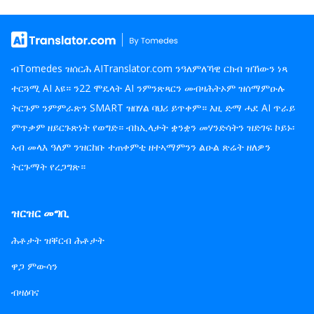
ብTomedes ዝሰርሕ AITranslator.com ንዓለምለኻዊ ርክብ ዝኸውን ነጻ
ተርጓሚ AI እዩ። ን22 ሞዴላት AI ንምንጽጻርን መብዛሕትኦም ዝሰማምዑሉ
ትርጉም ንምምራጽን SMART ዝበሃል ባህሪ ይጥቀም። እዚ ድማ ሓደ AI ጥራይ
ምጥቃም ዘይርጉጽነት የወግድ። ብክኢላታት ቋንቋን መሃንድሳትን ዝድገፍ ኮይኑ፡
ኣብ መላእ ዓለም ንዝርከቡ ተጠቀምቲ ዘተኣማምንን ልዑል ጽሬት ዘለዎን
ትርጉማት የረጋግጽ።
ዝርዝር መግቢ
ሕቶታት ዝቐርብ ሕቶታት
ዋጋ ምውሳን
ብዛዕባና