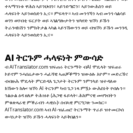
ተኣማንነቱ ዋሕስ ኣይንህብን፣ ኣይንድግፎን፣ ኣይንውሕስን ወይ
ሓላፍነት ኣይንወስድን ኢና። ምፍላጥ። ኣብ መንጎኻን ኣብ መንጎ ሳልሳይ
ወገን ወሃብቲ ፍርያት ወይ ኣገልግሎታትን ዝካየድ ዝኾነ ይኹን
ትራንዛክሽን ንምክትታል ኣካል ኣይንኸውንን ወይ ብዝኾነ ይኹን መንገዲ
ሓላፍነት ኣይንወስድን ኢና።
AI ትርጉም ሓላፍነት ምውሳድ
ብ AITranslator.com ዝፍጠሩ ትርጉማት ብAI ሞዴላት ዝፍጠሩ
ኮይኖም ንሓበሬታውን ሓፈሻዊ ኣጠቓቕማን ዝውዕሉ እዮም። መድረኽና
ብብዙሕ ሞዴላት ምርድዳእ ጌጋታት ትርጉም ንምንካይ ዝተዳለወ
ክኸውን ከሎ፡ ዝኾነ AI ትርጉም ካብ ጌጋ ነጻ ምዃኑ ውሕስነት የብሉን።
ንልዑል ዕዳ ዘለዎ ትሕዝቶ (ሕጋዊ ፋይላት፡ ሕክምናዊ መዛግብትን
ምቁጽጻራዊ ምቕራብን ሓዊሱ)፡ ሰብኣዊ ምርግጋጽ ንመክር።
AITranslator.com ኣብ AI-ዝፈጠሮ ትርጉማት ጥራይ ዝተመርኮሰ
ውሳነታት ዝኾነ ይኹን ሓላፍነት ኣይቅበልን።