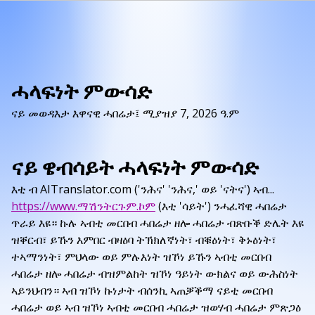
ሓላፍነት ምውሳድ
ናይ መወዳእታ እዋናዊ ሓበሬታ፤ ሚያዝያ 7, 2026 ዓ.ም
ናይ ዌብሳይት ሓላፍነት ምውሳድ
እቲ ብ AITranslator.com ('ንሕና' 'ንሕና,' ወይ 'ናትና') ኣብ...
https://www.ማሽንትርጉም.ኮም
(እቲ 'ሳይት') ንሓፈሻዊ ሓበሬታ
ጥራይ እዩ። ኩሉ ኣብቲ መርበብ ሓበሬታ ዘሎ ሓበሬታ ብጽቡቕ ድሌት እዩ
ዝቐርብ፣ ይኹን እምበር ብዛዕባ ትኽክለኛነት፣ ብቑዕነት፣ ቅኑዕነት፣
ተኣማንነት፣ ምህላው ወይ ምሉእነት ዝኾነ ይኹን ኣብቲ መርበብ
ሓበሬታ ዘሎ ሓበሬታ ብዝምልከት ዝኾነ ዓይነት ውክልና ወይ ውሕስነት
ኣይንህብን። ኣብ ዝኾነ ኩነታት ብሰንኪ ኣጠቓቕማ ናይቲ መርበብ
ሓበሬታ ወይ ኣብ ዝኾነ ኣብቲ መርበብ ሓበሬታ ዝወሃብ ሓበሬታ ምጽጋዕ