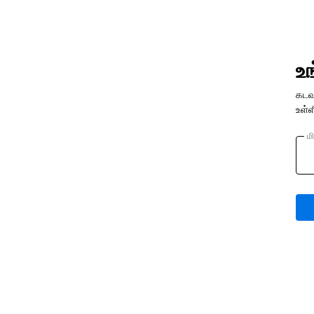
உ
கடவ
உள்ள
ம