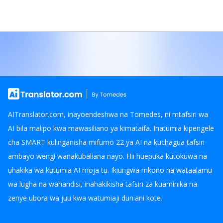
AITranslator.com, inayoendeshwa na Tomedes, ni mtafsiri wa
AI bila malipo kwa mawasiliano ya kimataifa. Inatumia kipengele
cha SMART kulinganisha mifumo 22 ya AI na kuchagua tafsiri
ambayo wengi wanakubaliana nayo. Hii huepuka kutokuwa na
uhakika wa kutumia AI moja tu. Ikiungwa mkono na wataalamu
wa lugha na wahandisi, inahakikisha tafsiri za kuaminika na
zenye ubora wa juu kwa watumiaji duniani kote.