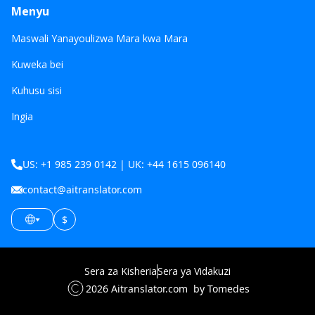
Menyu
Maswali Yanayoulizwa Mara kwa Mara
Kuweka bei
Kuhusu sisi
Ingia
US: +1 985 239 0142 | UK: +44 1615 096140
contact@aitranslator.com
$
Sera za Kisheria
Sera ya Vidakuzi
2026
Aitranslator.com
by Tomedes