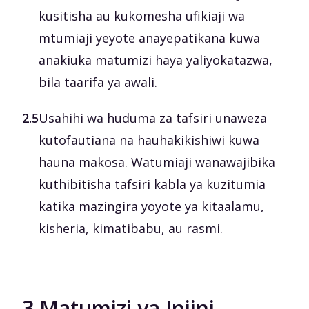
kusitisha au kukomesha ufikiaji wa
mtumiaji yeyote anayepatikana kuwa
anakiuka matumizi haya yaliyokatazwa,
bila taarifa ya awali.
2.5
Usahihi wa huduma za tafsiri unaweza
kutofautiana na hauhakikishiwi kuwa
hauna makosa. Watumiaji wanawajibika
kuthibitisha tafsiri kabla ya kuzitumia
katika mazingira yoyote ya kitaalamu,
kisheria, kimatibabu, au rasmi.
3.
Matumizi ya Injini