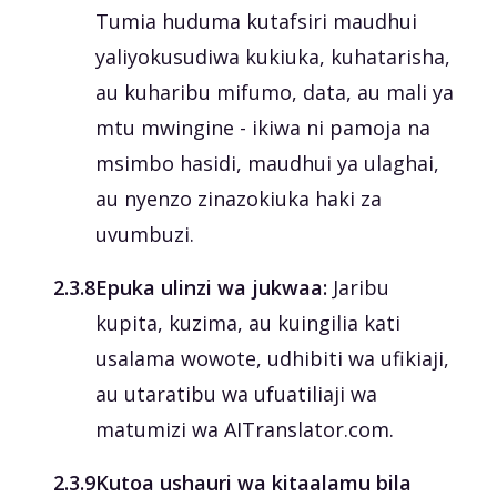
Tumia huduma kutafsiri maudhui
yaliyokusudiwa kukiuka, kuhatarisha,
au kuharibu mifumo, data, au mali ya
mtu mwingine - ikiwa ni pamoja na
msimbo hasidi, maudhui ya ulaghai,
au nyenzo zinazokiuka haki za
uvumbuzi.
‎2.3.8
Epuka ulinzi wa jukwaa:
Jaribu
kupita, kuzima, au kuingilia kati
usalama wowote, udhibiti wa ufikiaji,
au utaratibu wa ufuatiliaji wa
matumizi wa AITranslator.com.
‎2.3.9
Kutoa ushauri wa kitaalamu bila