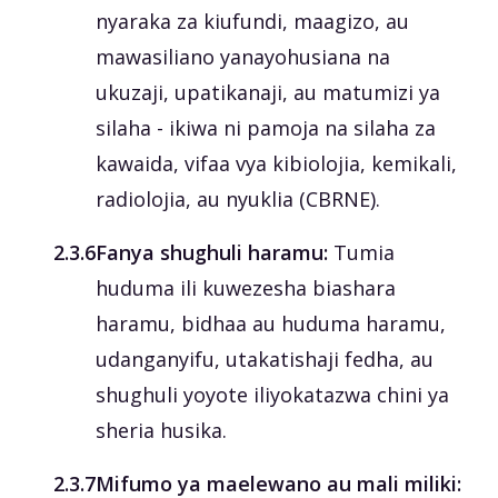
nyaraka za kiufundi, maagizo, au
mawasiliano yanayohusiana na
ukuzaji, upatikanaji, au matumizi ya
silaha - ikiwa ni pamoja na silaha za
kawaida, vifaa vya kibiolojia, kemikali,
radiolojia, au nyuklia (CBRNE).
‎2.3.6
Fanya shughuli haramu:
Tumia
huduma ili kuwezesha biashara
haramu, bidhaa au huduma haramu,
udanganyifu, utakatishaji fedha, au
shughuli yoyote iliyokatazwa chini ya
sheria husika.
‎2.3.7
Mifumo ya maelewano au mali miliki: