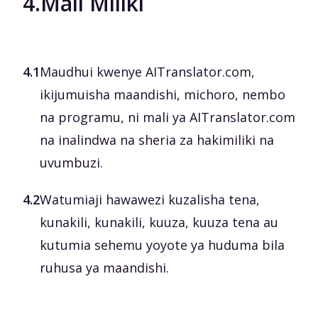
4.
Mali Miliki
4.1
Maudhui kwenye AITranslator.com,
ikijumuisha maandishi, michoro, nembo
na programu, ni mali ya AITranslator.com
na inalindwa na sheria za hakimiliki na
uvumbuzi.
4.2
Watumiaji hawawezi kuzalisha tena,
kunakili, kunakili, kuuza, kuuza tena au
kutumia sehemu yoyote ya huduma bila
ruhusa ya maandishi.