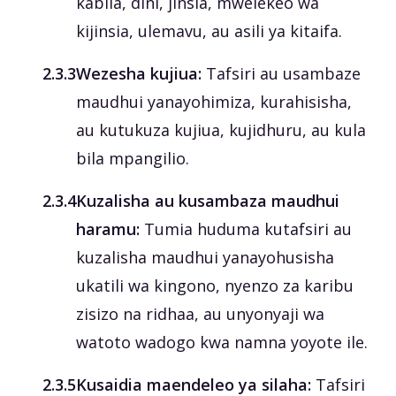
kabila, dini, jinsia, mwelekeo wa
kijinsia, ulemavu, au asili ya kitaifa.
‎2.3.3
Wezesha kujiua:
Tafsiri au usambaze
maudhui yanayohimiza, kurahisisha,
au kutukuza kujiua, kujidhuru, au kula
bila mpangilio.
‎2.3.4
Kuzalisha au kusambaza maudhui
haramu:
Tumia huduma kutafsiri au
kuzalisha maudhui yanayohusisha
ukatili wa kingono, nyenzo za karibu
zisizo na ridhaa, au unyonyaji wa
watoto wadogo kwa namna yoyote ile.
‎2.3.5
Kusaidia maendeleo ya silaha:
Tafsiri