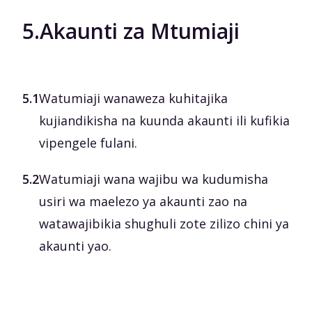
5.
Akaunti za Mtumiaji
5.1
Watumiaji wanaweza kuhitajika
kujiandikisha na kuunda akaunti ili kufikia
vipengele fulani.
5.2
Watumiaji wana wajibu wa kudumisha
usiri wa maelezo ya akaunti zao na
watawajibikia shughuli zote zilizo chini ya
akaunti yao.