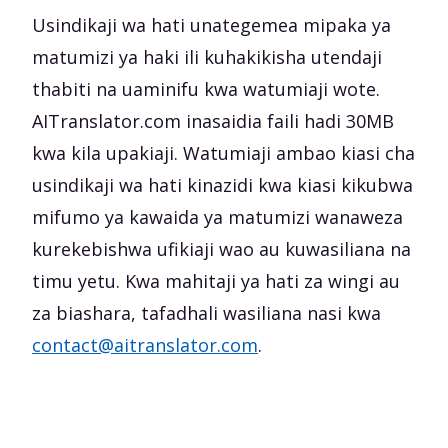
Usindikaji wa hati unategemea mipaka ya
matumizi ya haki ili kuhakikisha utendaji
thabiti na uaminifu kwa watumiaji wote.
AITranslator.com inasaidia faili hadi 30MB
kwa kila upakiaji. Watumiaji ambao kiasi cha
usindikaji wa hati kinazidi kwa kiasi kikubwa
mifumo ya kawaida ya matumizi wanaweza
kurekebishwa ufikiaji wao au kuwasiliana na
timu yetu. Kwa mahitaji ya hati za wingi au
za biashara, tafadhali wasiliana nasi kwa
contact@aitranslator.com
.