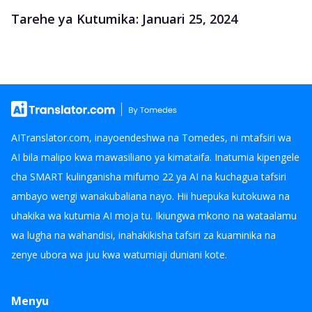
Tarehe ya Kutumika: Januari 25, 2024
AITranslator.com, inayoendeshwa na Tomedes, ni mtafsiri wa
AI bila malipo kwa mawasiliano ya kimataifa. Inatumia kipengele
cha SMART kulinganisha mifumo 22 ya AI na kuchagua tafsiri
ambayo wengi wanakubaliana nayo. Hii huepuka kutokuwa na
uhakika wa kutumia AI moja tu. Ikiungwa mkono na wataalamu
wa lugha na wahandisi, inahakikisha tafsiri za kuaminika na
zenye ubora wa juu kwa watumiaji duniani kote.
Menyu