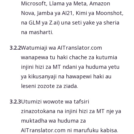
Microsoft, Llama ya Meta, Amazon
Nova, Jamba ya AI21, Kimi ya Moonshot,
na GLM ya Z.ai) una seti yake ya sheria
na masharti.
3.2.2
Watumiaji wa AITranslator.com
wanapewa tu haki chache za kutumia
injini hizi za MT ndani ya huduma yetu
ya kikusanyaji na hawapewi haki au
leseni zozote za ziada.
3.2.3
Utumizi wowote wa tafsiri
zinazotokana na injini hizi za MT nje ya
muktadha wa huduma za
AITranslator.com ni marufuku kabisa.