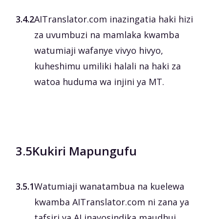
3.4.2
AITranslator.com inazingatia haki hizi
za uvumbuzi na mamlaka kwamba
watumiaji wafanye vivyo hivyo,
kuheshimu umiliki halali na haki za
watoa huduma wa injini ya MT.
3.5
Kukiri Mapungufu
3.5.1
Watumiaji wanatambua na kuelewa
kwamba AITranslator.com ni zana ya
tafsiri ya AI inayosindika maudhui