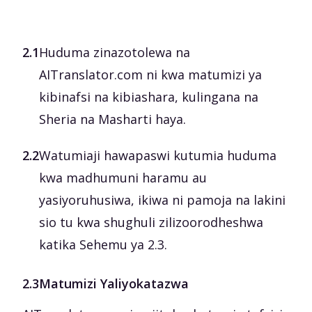
2.1
Huduma zinazotolewa na
AITranslator.com ni kwa matumizi ya
kibinafsi na kibiashara, kulingana na
Sheria na Masharti haya.
2.2
Watumiaji hawapaswi kutumia huduma
kwa madhumuni haramu au
yasiyoruhusiwa, ikiwa ni pamoja na lakini
sio tu kwa shughuli zilizoorodheshwa
katika Sehemu ya 2.3.
2.3
Matumizi Yaliyokatazwa