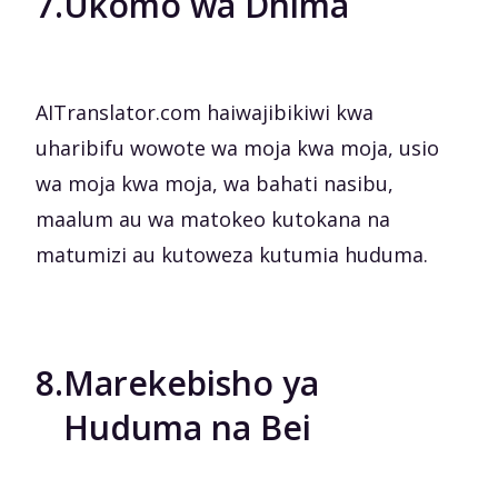
7.
Ukomo wa Dhima
AITranslator.com haiwajibikiwi kwa
uharibifu wowote wa moja kwa moja, usio
wa moja kwa moja, wa bahati nasibu,
maalum au wa matokeo kutokana na
matumizi au kutoweza kutumia huduma.
8.
Marekebisho ya
Huduma na Bei