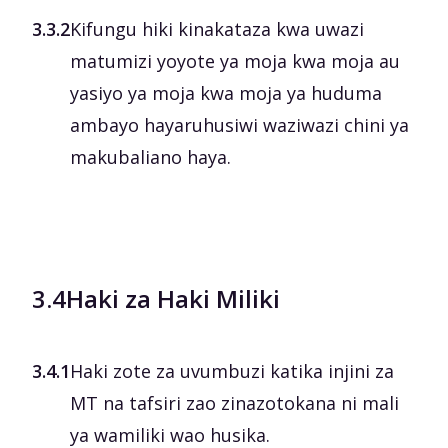
3.3.2
Kifungu hiki kinakataza kwa uwazi
matumizi yoyote ya moja kwa moja au
yasiyo ya moja kwa moja ya huduma
ambayo hayaruhusiwi waziwazi chini ya
makubaliano haya.
3.4
Haki za Haki Miliki
3.4.1
Haki zote za uvumbuzi katika injini za
MT na tafsiri zao zinazotokana ni mali
ya wamiliki wao husika.