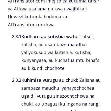
AITranslator.com imejitolea kutumia tafsiri
ya AI kwa usalama na kwa uwajibikaji.
Huwezi kutumia huduma za
AITranslator.com kwa:
‎2.3.1
Kudhuru au kutishia watu:
Tafsiri,
zalisha, au usambaze maudhui
yaliyokusudiwa kutishia, kutisha,
kunyanyasa, au kuchafua mtu binafsi
au kikundi chochote.
‎2.3.2
Kuhimiza vurugu au chuki:
Zalisha au
sambaza maudhui yanayochochea
ugaidi, vurugu zinazochochewa na
chuki, au ubaguzi kulingana na rangi,