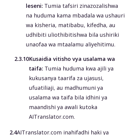
leseni:
Tumia tafsiri zinazozalishwa
na huduma kama mbadala wa ushauri
wa kisheria, matibabu, kifedha, au
udhibiti uliothibitishwa bila ushiriki
unaofaa wa mtaalamu aliyehitimu.
‎2.3.10
Kusaidia vitisho vya usalama wa
taifa:
Tumia huduma kwa ajili ya
kukusanya taarifa za ujasusi,
ufuatiliaji, au madhumuni ya
usalama wa taifa bila idhini ya
maandishi ya awali kutoka
AITranslator.com.
2.4
AITranslator.com inahifadhi haki ya