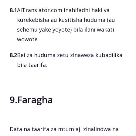
8.1
AITranslator.com inahifadhi haki ya
kurekebisha au kusitisha huduma (au
sehemu yake yoyote) bila ilani wakati
wowote.
8.2
Bei za huduma zetu zinaweza kubadilika
bila taarifa.
9.
Faragha
Data na taarifa za mtumiaji zinalindwa na