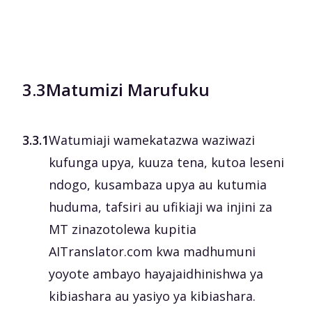
3.3
Matumizi Marufuku
3.3.1
Watumiaji wamekatazwa waziwazi
kufunga upya, kuuza tena, kutoa leseni
ndogo, kusambaza upya au kutumia
huduma, tafsiri au ufikiaji wa injini za
MT zinazotolewa kupitia
AITranslator.com kwa madhumuni
yoyote ambayo hayajaidhinishwa ya
kibiashara au yasiyo ya kibiashara.