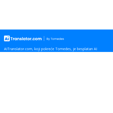
AITranslator.com, koji pokreće Tomedes, je besplatan AI
prevodilac za globalnu komunikaciju. Koristi PAMETNU funkciju
za poređenje 22 modela veštačke inteligencije i izbor prevoda
sa kojim se većina slaže. Time se izbegava neizvesnost
korišćenja samo jedne veštačke inteligencije. Uz podršku
lingvista i inženjera, obezbeđuje pouzdane, visokokvalitetne
prevode za korisnike širom sveta.
Meni