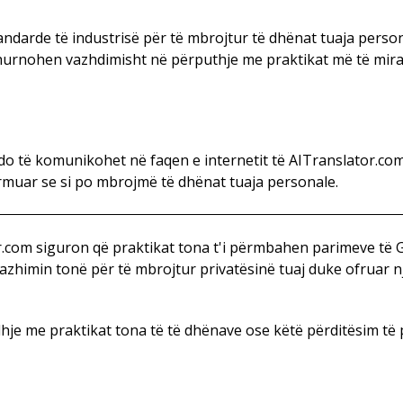
ndarde të industrisë për të mbrojtur të dhënat tuaja perso
urnohen vazhdimisht në përputhje me praktikat më të mira d
ë do të komunikohet në faqen e internetit të AITranslator.com
rmuar se si po mbrojmë të dhënat tuaja personale.
.com siguron që praktikat tona t'i përmbahen parimeve të 
ngazhimin tonë për të mbrojtur privatësinë tuaj duke ofruar
hje me praktikat tona të të dhënave ose këtë përditësim të p