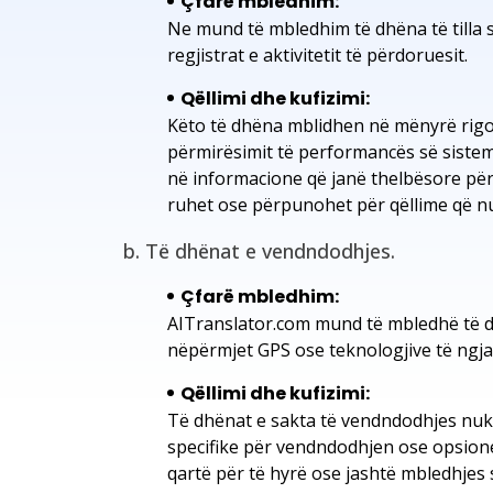
Çfarë mbledhim:
Ne mund të mbledhim të dhëna të tilla si ad
regjistrat e aktivitetit të përdoruesit.
Qëllimi dhe kufizimi:
Këto të dhëna mblidhen në mënyrë rigoro
përmirësimit të performancës së sistem
në informacione që janë thelbësore për t
ruhet ose përpunohet për qëllime që nu
b. Të dhënat e vendndodhjes.
Çfarë mbledhim:
AITranslator.com mund të mbledhë të d
nëpërmjet GPS ose teknologjive të ngja
Qëllimi dhe kufizimi:
Të dhënat e sakta të vendndodhjes nuk m
specifike për vendndodhjen ose opsione 
qartë për të hyrë ose jashtë mbledhjes