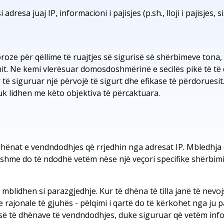
resa juaj IP, informacioni i pajisjes (p.sh., lloji i pajisjes, si
ze për qëllime të ruajtjes së sigurisë së shërbimeve tona, 
it. Ne kemi vlerësuar domosdoshmërinë e secilës pikë të t
ë siguruar një përvojë të sigurt dhe efikase të përdoruesit.
k lidhen me këto objektiva të përcaktuara.
hënat e vendndodhjes që rrjedhin nga adresat IP. Mbledhja 
shme do të ndodhë vetëm nëse një veçori specifike shërbim
blidhen si parazgjedhje. Kur të dhëna të tilla janë të nevo
rajonale të gjuhës - pëlqimi i qartë do të kërkohet nga ju pa
 së të dhënave të vendndodhjes, duke siguruar që vetëm inf