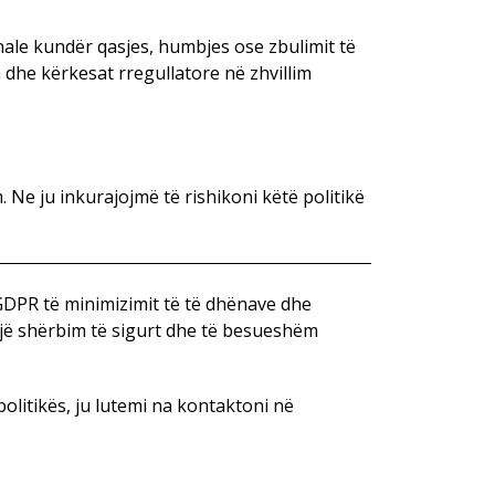
nale kundër qasjes, humbjes ose zbulimit të
he kërkesat rregullatore në zhvillim
. Ne ju inkurajojmë të rishikoni këtë politikë
GDPR të minimizimit të të dhënave dhe
 një shërbim të sigurt dhe të besueshëm
olitikës, ju lutemi na kontaktoni në