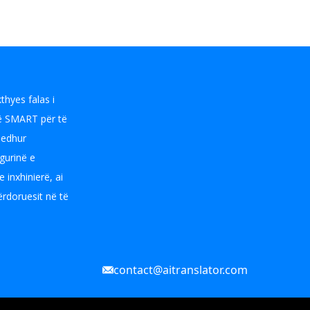
hyes falas i
inë SMART për të
gjedhur
gurinë e
 inxhinierë, ai
ërdoruesit në të
contact@aitranslator.com