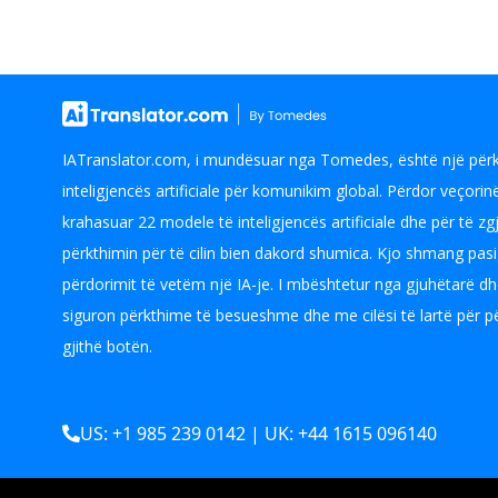
IATranslator.com, i mundësuar nga Tomedes, është një përkt
inteligjencës artificiale për komunikim global. Përdor veçor
krahasuar 22 modele të inteligjencës artificiale dhe për të z
përkthimin për të cilin bien dakord shumica. Kjo shmang pasi
përdorimit të vetëm një IA-je. I mbështetur nga gjuhëtarë dhe
siguron përkthime të besueshme dhe me cilësi të lartë për p
gjithë botën.
US: +1 985 239 0142 | UK: +44 1615 096140