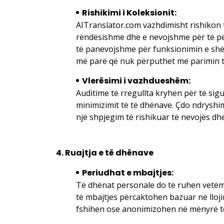
Rishikimi i Koleksionit:
AITranslator.com vazhdimisht rishikon t
rëndësishme dhe e nevojshme për të pë
të panevojshme për funksionimin e shë
më parë që nuk përputhet me parimin to
Vlerësimi i vazhdueshëm:
Auditime të rregullta kryhen për të si
minimizimit të të dhënave. Çdo ndryshi
një shpjegim të rishikuar të nevojës dh
4. Ruajtja e të dhënave
Periudhat e mbajtjes:
Të dhënat personale do të ruhen vetëm p
të mbajtjes përcaktohen bazuar në lloji
fshihen ose anonimizohen në mënyrë të