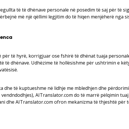
egullta të të dhënave personale në posedim të saj për të si
ërbejnë më një qëllimi legjitim do të hiqen menjëherë nga s
renca
 për të hyrë, korrigjuar ose fshirë të dhënat tuaja persona
t të të dhënave. Udhëzime të hollësishme për ushtrimin e kë
ivatësisë.
rta dhe të kuptueshme në lidhje me mbledhjen dhe përdorimi
të vendndodhjes), AITranslator.com do të marrë pëlqimin tuaj t
dani dhe AITranslator.com ofron mekanizma të thjeshtë për 