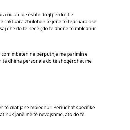
ra në atë që është drejtpërdrejt e
ë caktuara zbulohen të jenë të tepruara ose
saj dhe do të heqë çdo të dhënë të mbledhur
tor.com mbeten në përputhje me parimin e
kon të dhëna personale do të shoqërohet me
 të cilat janë mbledhur. Periudhat specifike
nat nuk janë më të nevojshme, ato do të