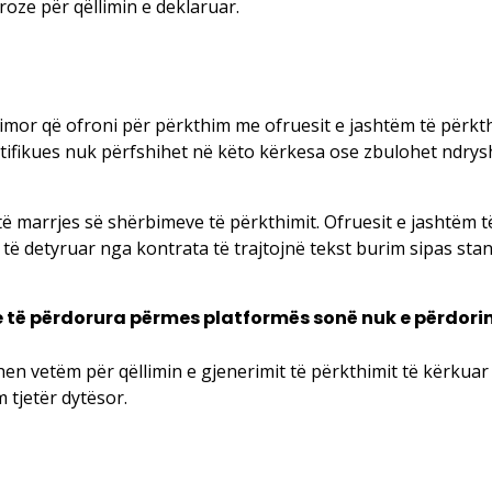
ze për qëllimin e deklaruar.
mor që ofroni për përkthim me ofruesit e jashtëm të përkth
ntifikues nuk përfshihet në këto kërkesa ose zbulohet ndrys
 të marrjes së shërbimeve të përkthimit. Ofruesit e jashtëm
të detyruar nga kontrata të trajtojnë tekst burim sipas stand
le të përdorura përmes platformës sonë nuk e përdorin
en vetëm për qëllimin e gjenerimit të përkthimit të kërkuar
 tjetër dytësor.