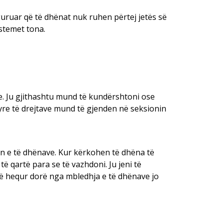
guruar që të dhënat nuk ruhen përtej jetës së
istemet tona.
le. Ju gjithashtu mund të kundërshtoni ose
tyre të drejtave mund të gjenden në seksionin
n e të dhënave. Kur kërkohen të dhëna të
ë qartë para se të vazhdoni. Ju jeni të
të hequr dorë nga mbledhja e të dhënave jo