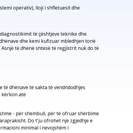
stemi operativ), lloji i shfletuesit dhe
diagnostikimit të çështjeve teknike dhe
ë dhënave dhe kemi kufizuar mbledhjen tonë
 Asnjë të dhënë shtesë të regjistrit nuk do të
e të dhënave të sakta të vendndodhjes
i kërkon atë
jshme - për shembull, për të ofruar shërbime
raprakisht. Do t'ju ofrohet një zgjedhje e
ormacioni minimal i nevojshëm i