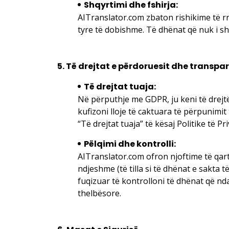
Shqyrtimi dhe fshirja:
AITranslator.com zbaton rishikime të rr
tyre të dobishme. Të dhënat që nuk i sh
5. Të drejtat e përdoruesit dhe transpa
Të drejtat tuaja:
Në përputhje me GDPR, ju keni të drejtë
kufizoni lloje të caktuara të përpunimi
“Të drejtat tuaja” të kësaj Politike të Pr
Pëlqimi dhe kontrolli:
AITranslator.com ofron njoftime të qa
ndjeshme (të tilla si të dhënat e sakta 
fuqizuar të kontrolloni të dhënat që n
thelbësore.