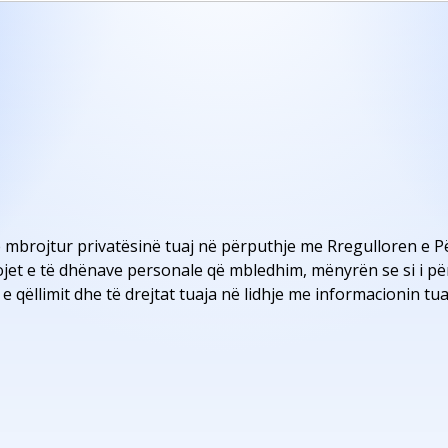
 mbrojtur privatësinë tuaj në përputhje me Rregulloren e 
llojet e të dhënave personale që mbledhim, mënyrën se si i 
e qëllimit dhe të drejtat tuaja në lidhje me informacionin tua