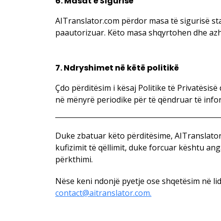
6. Masat e Sigurisë
AITranslator.com përdor masa të sigurisë sta
paautorizuar. Këto masa shqyrtohen dhe azh
7. Ndryshimet në këtë politikë
Çdo përditësim i kësaj Politike të Privatësis
në mënyrë periodike për të qëndruar të info
Duke zbatuar këto përditësime, AITranslator
kufizimit të qëllimit, duke forcuar kështu a
përkthimi.
Nëse keni ndonjë pyetje ose shqetësim në lid
contact@aitranslator.com.