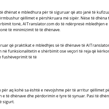
ë dhënat e mbledhura për të siguruar që ato janë të kufizua
rmbushur qëllimet e përshkruara më sipër. Nëse të dhëna t
rbimit tonë, AITranslator.com do të ndërpresë mbledhjen e 
në të minimizimit të të dhënave.
guruar që praktikat e mbledhjes së të dhënave të AITransla
m në funksionalitetin e shërbimit ose veçori të reja që kër
e fushëveprimit të të
ër aq kohë sa është e nevojshme për të arritur qëllimet për
n e të dhënave dhe përdorimin e tyre të synuar. Pasi të dhë
 sigurt.