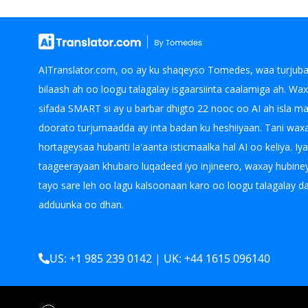
AITranslator.com, oo ay ku shaqeyso Tomedes, waa turjuba
bilaash ah oo loogu talagalay isgaarsiinta caalamiga ah. Wa
sifada SMART si ay u barbar dhigto 22 nooc oo AI ah isla m
doorato turjumaadda ay inta badan ku heshiiyaan. Tani wax
hortageysaa hubanti la'aanta isticmaalka hal AI oo keliya. Iy
taageerayaan khubaro luqadeed iyo injineero, waxay hubin
tayo sare leh oo lagu kalsoonaan karo oo loogu talagalay d
adduunka oo dhan.
US: +1 985 239 0142 | UK: +44 1615 096140