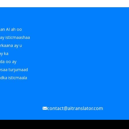
an AI ah oo
xay isticmaashaa
arkaana ay u
ay ka
ada oo ay
eysaa turjumaad
adka isticmaala
contact@aitranslator.com