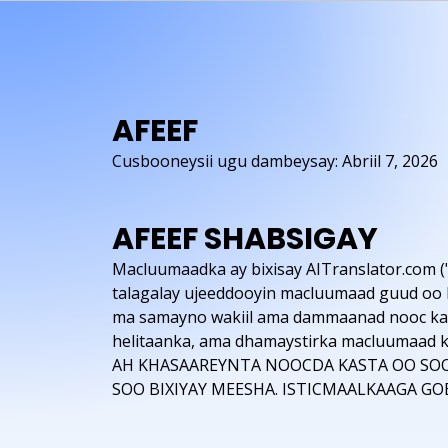
AFEEF
Cusbooneysii ugu dambeysay: Abriil 7, 2026
AFEEF SHABSIGAY
Macluumaadka ay bixisay AITranslator.com (
talagalay ujeeddooyin macluumaad guud oo k
ma samayno wakiil ama dammaanad nooc kasta
helitaanka, ama dhamaystirka macluumaa
AH KHASAAREYNTA NOOCDA KASTA OO SOO
SOO BIXIYAY MEESHA. ISTICMAALKAAGA G