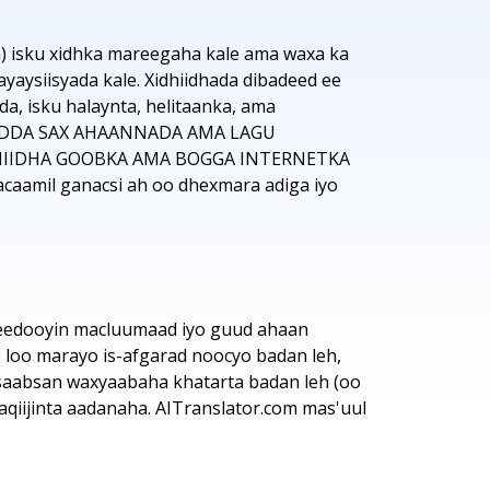
) isku xidhka mareegaha kale ama waxa ka
ysiisyada kale. Xidhiidhada dibadeed ee
a, isku halaynta, helitaanka, ama
IYADDA SAX AHAANNADA AMA LAGU
DHIIDHA GOOBKA AMA BOGGA INTERNETKA
aamil ganacsi ah oo dhexmara adiga iyo
jeedooyin macluumaad iyo guud ahaan
o loo marayo is-afgarad noocyo badan leh,
saabsan waxyaabaha khatarta badan leh (oo
xaqiijinta aadanaha. AITranslator.com mas'uul