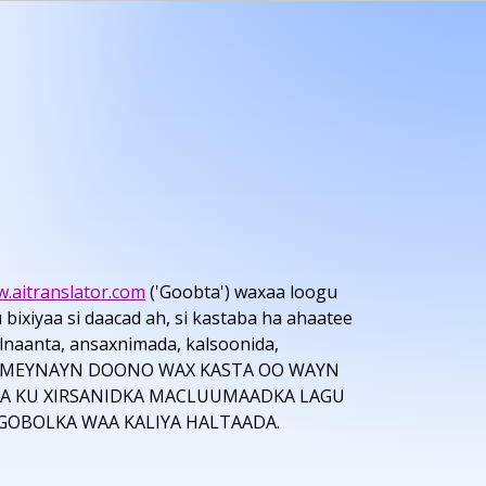
w.aitranslator.com
('Goobta') waxaa loogu
xiyaa si daacad ah, si kastaba ha ahaatee
lnaanta, ansaxnimada, kalsoonida,
KU SAMEYNAYN DOONO WAX KASTA OO WAYN
MA KU XIRSANIDKA MACLUUMAADKA LAGU
GOBOLKA WAA KALIYA HALTAADA.