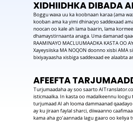
XIDHIIDHKA DIBADA A
Boggu waxa uu ka koobnaan karaa (ama waxa
kooban ama ka yimi dhinacyo saddexaad ama 
noocan oo kale ah lama baarin, lama kormeer
dhamaystirnaanta anaga. Uma damanad q
RAAMINAYO MACLUUMAADKA KASTA OO AY 
Xayeysiiska MA NOQON doonno xisbi AMA sin
bixiyayaasha xisbiga saddexaad ee alaabta 
AFEEFTA TARJUMAADD
Turjumaadaha ay soo saarto AITranslator.c
isticmaalka. In kasta oo madalkeennu loogu 
turjumaad AI ah looma dammaanad qaadayo i
ay ku jiraan faylal sharci, diiwaanno caafim
kama aha go'aannada lagu gaaro oo keliya t