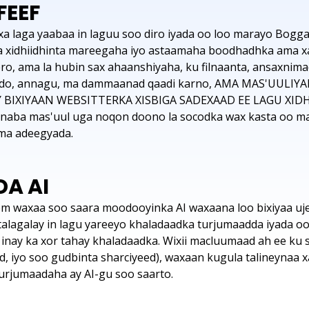
FEEF
 laga yaabaa in laguu soo diro iyada oo loo marayo Bogga
xidhiidhinta mareegaha iyo astaamaha boodhadhka ama xaya
o, ama la hubin sax ahaanshiyaha, ku filnaanta, ansaxnimad
aado, annagu, ma dammaanad qaadi karno, AMA MAS'UUL
BIXIYAAN WEBSITTERKA XISBIGA SADEXAAD EE LAGU XI
aba mas'uul uga noqon doono la socodka wax kasta oo mac
ama adeegyada.
A AI
om waxaa soo saara moodooyinka AI waxaana loo bixiyaa u
talagalay in lagu yareeyo khaladaadka turjumaadda iyada o
nay ka xor tahay khaladaadka. Wixii macluumaad ah ee ku 
aad, iyo soo gudbinta sharciyeed), waxaan kugula talineynaa 
urjumaadaha ay AI-gu soo saarto.