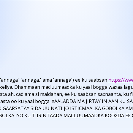
"annaga" 'annaga,' ama 'annaga') ee ku saabsan
https://ww
eliya. Dhammaan macluumaadka ku yaal bogga waxaa lagu bi
 ah, cad ama si maldahan, ee ku saabsan saxnaanta, ku fi
d kasta oo ku yaal bogga. XAALADDA MA JIRTAY IN AAN 
 GAARSATAY SIDA UU NATIIJO ISTICMAALKA GOBOLKA A
OBOLKA IYO KU TIIRINTAADA MACLUUMAADKA KOOXDA EE 