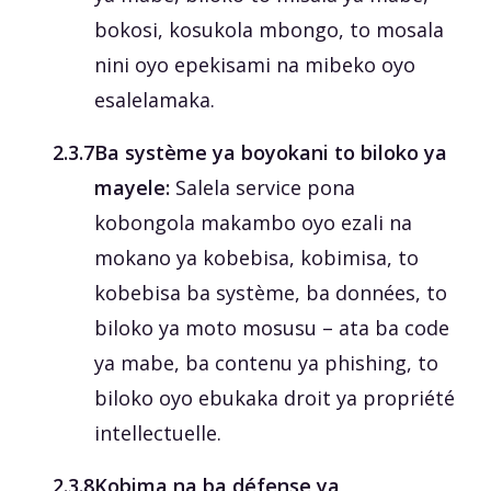
bokosi, kosukola mbongo, to mosala
nini oyo epekisami na mibeko oyo
esalelamaka.
‎2.3.7
Ba système ya boyokani to biloko ya
mayele:
Salela service pona
kobongola makambo oyo ezali na
mokano ya kobebisa, kobimisa, to
kobebisa ba système, ba données, to
biloko ya moto mosusu – ata ba code
ya mabe, ba contenu ya phishing, to
biloko oyo ebukaka droit ya propriété
intellectuelle.
‎2.3.8
Kobima na ba défense ya