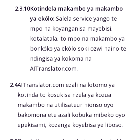
‎2.3.10
Kotindela makambo ya makambo
ya ekólo:
Salela service yango te
mpo na koyanganisa mayebisi,
kotalatala, to mpo na makambo ya
bonkɔ́kɔ ya ekólo soki ozwi naino te
ndingisa ya kokoma na
AITranslator.com.
2.4
AITranslator.com ezali na lotomo ya
kotinda to kosukisa nzela ya kozua
makambo na utilisateur nionso oyo
bakomona ete azali kobuka mibeko oyo
epekisami, kozanga koyebisa ye liboso.