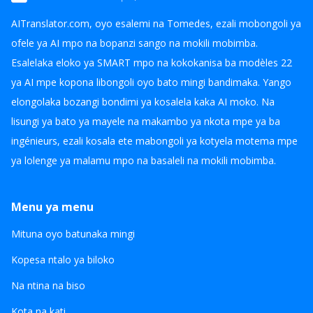
AITranslator.com, oyo esalemi na Tomedes, ezali mobongoli ya
ofele ya AI mpo na bopanzi sango na mokili mobimba.
Esalelaka eloko ya SMART mpo na kokokanisa ba modèles 22
ya AI mpe kopona libongoli oyo bato mingi bandimaka. Yango
elongolaka bozangi bondimi ya kosalela kaka AI moko. Na
lisungi ya bato ya mayele na makambo ya nkota mpe ya ba
ingénieurs, ezali kosala ete mabongoli ya kotyela motema mpe
ya lolenge ya malamu mpo na basaleli na mokili mobimba.
Menu ya menu
Mituna oyo batunaka mingi
Kopesa ntalo ya biloko
Na ntina na biso
Kota na kati