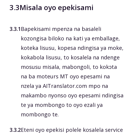
3.3
Misala oyo epekisami
3.3.1
Bapekisami mpenza na basaleli
kozongisa biloko na kati ya emballage,
koteka lisusu, kopesa ndingisa ya moke,
kokabola lisusu, to kosalela na ndenge
mosusu misala, mabongoli, to kokɔta
na ba moteurs MT oyo epesami na
nzela ya AITranslator.com mpo na
makambo nyonso oyo epesami ndingisa
te ya mombongo to oyo ezali ya
mombongo te.
3.3.2
Eteni oyo epekisi polele kosalela service