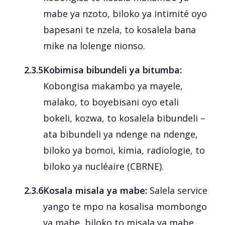
mabe ya nzoto, biloko ya intimité oyo
bapesani te nzela, to kosalela bana
mike na lolenge nionso.
‎2.3.5
Kobimisa bibundeli ya bitumba:
Kobongisa makambo ya mayele,
malako, to boyebisani oyo etali
bokeli, kozwa, to kosalela bibundeli –
ata bibundeli ya ndenge na ndenge,
biloko ya bomoi, kimia, radiologie, to
biloko ya nucléaire (CBRNE).
‎2.3.6
Kosala misala ya mabe:
Salela service
yango te mpo na kosalisa mombongo
ya mabe, biloko to misala ya mabe,