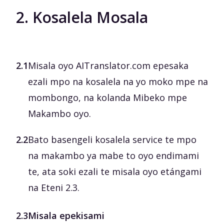
2. Kosalela Mosala
2.1
Misala oyo AITranslator.com epesaka
ezali mpo na kosalela na yo moko mpe na
mombongo, na kolanda Mibeko mpe
Makambo oyo.
2.2
Bato basengeli kosalela service te mpo
na makambo ya mabe to oyo endimami
te, ata soki ezali te misala oyo etángami
na Eteni 2.3.
2.3
Misala epekisami