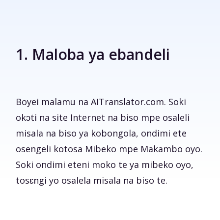
1. Maloba ya ebandeli
Boyei malamu na AITranslator.com. Soki
okɔti na site Internet na biso mpe osaleli
misala na biso ya kobongola, ondimi ete
osengeli kotosa Mibeko mpe Makambo oyo.
Soki ondimi eteni moko te ya mibeko oyo,
tosɛngi yo osalela misala na biso te.