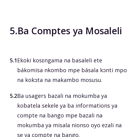
5.
Ba Comptes ya Mosaleli
5.1
Ekoki kosɛngama na basaleli ete
bákomisa nkombo mpe básala kɔnti mpo
na kokɔta na makambo mosusu.
5.2
Ba usagers bazali na mokumba ya
kobatela sekele ya ba informations ya
compte na bango mpe bazali na
mokumba ya misala nionso oyo ezali na
se ya compte na bango.