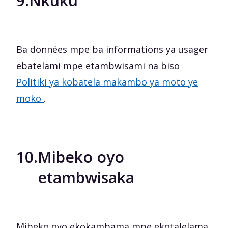
9.
Nkuku
Ba données mpe ba informations ya usager
ebatelami mpe etambwisami na biso
Politiki ya kobatela makambo ya moto ye
moko
.
10.
Mibeko oyo
etambwisaka
Mibeko oyo ekokambama mpe ekotalelama