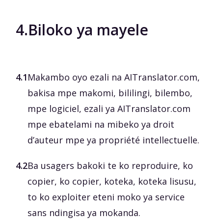
4.
Biloko ya mayele
4.1
Makambo oyo ezali na AITranslator.com,
bakisa mpe makomi, bililingi, bilembo,
mpe logiciel, ezali ya AITranslator.com
mpe ebatelami na mibeko ya droit
d’auteur mpe ya propriété intellectuelle.
4.2
Ba usagers bakoki te ko reproduire, ko
copier, ko copier, koteka, koteka lisusu,
to ko exploiter eteni moko ya service
sans ndingisa ya mokanda.