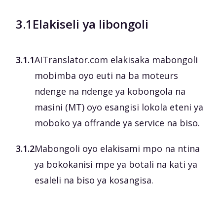
3.1
Elakiseli ya libongoli
3.1.1
AITranslator.com elakisaka mabongoli
mobimba oyo euti na ba moteurs
ndenge na ndenge ya kobongola na
masini (MT) oyo esangisi lokola eteni ya
moboko ya offrande ya service na biso.
3.1.2
Mabongoli oyo elakisami mpo na ntina
ya bokokanisi mpe ya botali na kati ya
esaleli na biso ya kosangisa.