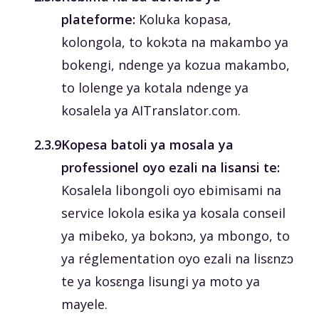
plateforme:
Koluka kopasa,
kolongola, to kokɔta na makambo ya
bokengi, ndenge ya kozua makambo,
to lolenge ya kotala ndenge ya
kosalela ya AITranslator.com.
‎2.3.9
Kopesa batoli ya mosala ya
professionel oyo ezali na lisansi te:
Kosalela libongoli oyo ebimisami na
service lokola esika ya kosala conseil
ya mibeko, ya bokɔnɔ, ya mbongo, to
ya réglementation oyo ezali na lisɛnzɔ
te ya kosɛnga lisungi ya moto ya
mayele.