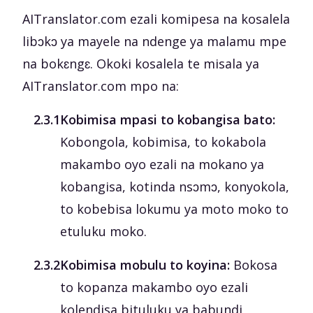
AITranslator.com ezali komipesa na kosalela
libɔkɔ ya mayele na ndenge ya malamu mpe
na bokɛngɛ. Okoki kosalela te misala ya
AITranslator.com mpo na:
‎2.3.1
Kobimisa mpasi to kobangisa bato:
Kobongola, kobimisa, to kokabola
makambo oyo ezali na mokano ya
kobangisa, kotinda nsɔmɔ, konyokola,
to kobebisa lokumu ya moto moko to
etuluku moko.
‎2.3.2
Kobimisa mobulu to koyina:
Bokosa
to kopanza makambo oyo ezali
kolendisa bituluku ya babundi,