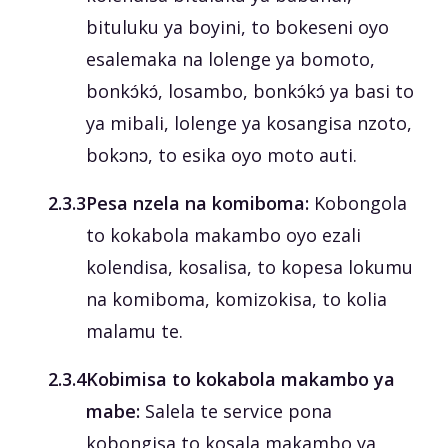
bituluku ya boyini, to bokeseni oyo
esalemaka na lolenge ya bomoto,
bonkɔ́kɔ́, losambo, bonkɔ́kɔ́ ya basi to
ya mibali, lolenge ya kosangisa nzoto,
bokɔnɔ, to esika oyo moto auti.
‎2.3.3
Pesa nzela na komiboma:
Kobongola
to kokabola makambo oyo ezali
kolendisa, kosalisa, to kopesa lokumu
na komiboma, komizokisa, to kolia
malamu te.
‎2.3.4
Kobimisa to kokabola makambo ya
mabe:
Salela te service pona
kobongisa to kosala makambo ya