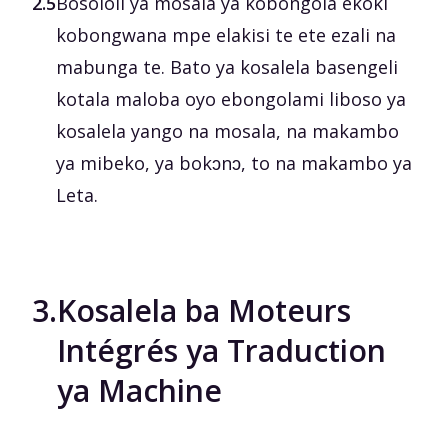
2.5
Bosololi ya mosala ya kobongola ekoki
kobongwana mpe elakisi te ete ezali na
mabunga te. Bato ya kosalela basengeli
kotala maloba oyo ebongolami liboso ya
kosalela yango na mosala, na makambo
ya mibeko, ya bokɔnɔ, to na makambo ya
Leta.
3.
Kosalela ba Moteurs
Intégrés ya Traduction
ya Machine