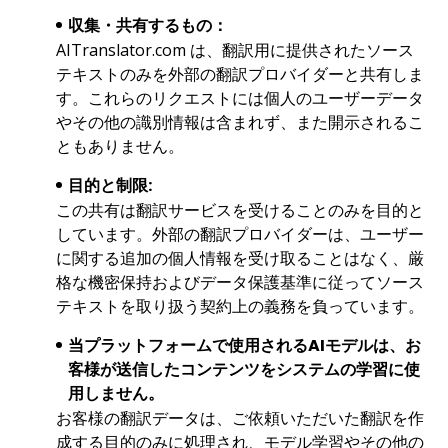
収集・共有するもの：
AITranslator.com は、翻訳用に提供されたソース
テキストのみを外部の翻訳プロバイダーと共有しま
す。これらのリクエストには個人のユーザーデータ
やその他の識別情報は含まれず、また開示されるこ
ともありません。
目的と制限:
この共有は翻訳サービスを受けることのみを目的と
しています。外部の翻訳プロバイダーは、ユーザー
に関する追加の個人情報を受け取ることはなく、厳
格な機密保持およびデータ保護基準に従ってソース
テキストを取り扱う契約上の義務を負っています。
当プラットフォームで使用されるAIモデルは、お
客様が送信したコンテンツをシステムの学習に使
用しません。
お客様の翻訳データは、ご依頼いただいた翻訳を作
成する目的のみに処理され、モデル学習やその他の