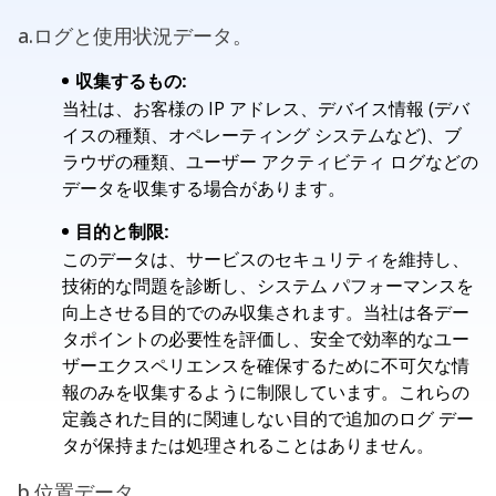
a.ログと使用状況データ。
収集するもの:
当社は、お客様の IP アドレス、デバイス情報 (デバ
イスの種類、オペレーティング システムなど)、ブ
ラウザの種類、ユーザー アクティビティ ログなどの
データを収集する場合があります。
目的と制限:
このデータは、サービスのセキュリティを維持し、
技術的な問題を診断し、システム パフォーマンスを
向上させる目的でのみ収集されます。当社は各デー
タポイントの必要性を評価し、安全で効率的なユー
ザーエクスペリエンスを確保するために不可欠な情
報のみを収集するように制限しています。これらの
定義された目的に関連しない目的で追加のログ デー
タが保持または処理されることはありません。
b.位置データ。