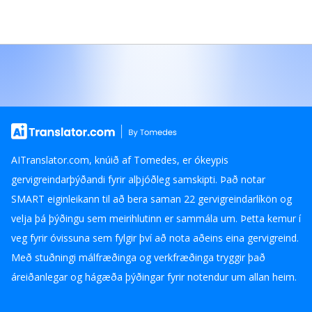
AITranslator.com, knúið af Tomedes, er ókeypis
gervigreindarþýðandi fyrir alþjóðleg samskipti. Það notar
SMART eiginleikann til að bera saman 22 gervigreindarlíkön og
velja þá þýðingu sem meirihlutinn er sammála um. Þetta kemur í
veg fyrir óvissuna sem fylgir því að nota aðeins eina gervigreind.
Með stuðningi málfræðinga og verkfræðinga tryggir það
áreiðanlegar og hágæða þýðingar fyrir notendur um allan heim.