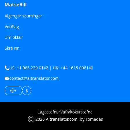
Matseðill
Algengar spurningar
Verðlag
Um okkur
Skrá inn
US: +1 985 239 0142 | UK: +44 1615 096140
contact@aitranslator.com
$
Lagastefnur
Vafrakökurstefna
2026
Aitranslator.com
by Tomedes