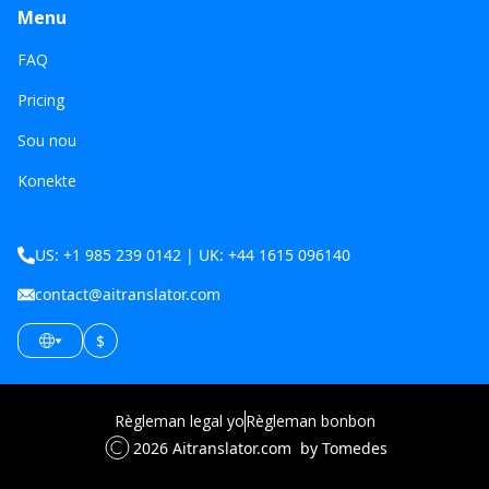
Menu
FAQ
Pricing
Sou nou
Konekte
US: +1 985 239 0142 | UK: +44 1615 096140
contact@aitranslator.com
$
Règleman legal yo
Règleman bonbon
2026
Aitranslator.com
by Tomedes