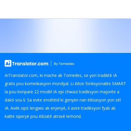
AITranslator.com, ki mache ak Tomedes, se yon tradiktè IA
gratis pou kominikasyon mondyal. Li itilize fonksyonalite SMART
la pou konpare 22 modèl IA epi chwazi tradiksyon majorite a
dakò sou li. Sa evite ensètitid ki genyen nan itilizasyon yon sèl
IA. Avèk sipò lengwis ak enjenyè, li asire tradiksyon fyab ak
kalite siperyè pou itilizatè atravè lemond.