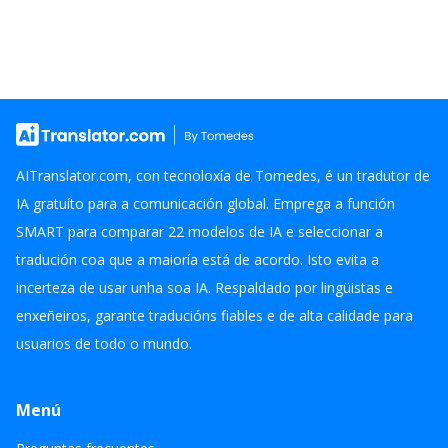
AITranslator.com, con tecnoloxía de Tomedes, é un tradutor de
IA gratuíto para a comunicación global. Emprega a función
SMART para comparar 22 modelos de IA e seleccionar a
tradución coa que a maioría está de acordo. Isto evita a
incerteza de usar unha soa IA. Respaldado por lingüistas e
enxeñeiros, garante traducións fiables e de alta calidade para
usuarios de todo o mundo.
Menú