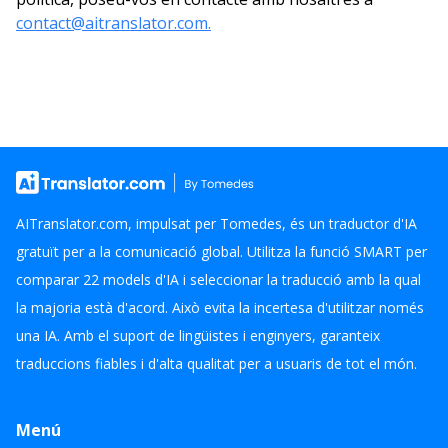
contact@aitranslator.com.
AITranslator.com, impulsat per Tomedes, és un traductor d'IA
gratuït per a la comunicació global. Utilitza la funció SMART per
comparar 22 models d'IA i seleccionar la traducció amb la qual
la majoria està d'acord. Això evita la incertesa d'utilitzar només
una IA. Amb el suport de lingüistes i enginyers, garanteix
traduccions fiables i d'alta qualitat per a usuaris de tot el món.
Menú