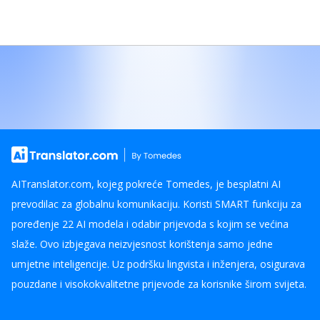
AITranslator.com, kojeg pokreće Tomedes, je besplatni AI
prevodilac za globalnu komunikaciju. Koristi SMART funkciju za
poređenje 22 AI modela i odabir prijevoda s kojim se većina
slaže. Ovo izbjegava neizvjesnost korištenja samo jedne
umjetne inteligencije. Uz podršku lingvista i inženjera, osigurava
pouzdane i visokokvalitetne prijevode za korisnike širom svijeta.