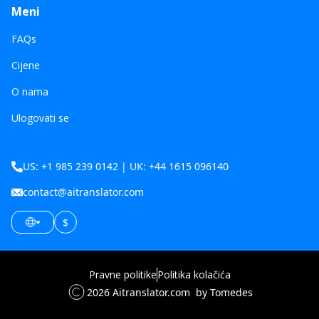
Meni
FAQs
Cijene
O nama
Ulogovati se
US: +1 985 239 0142 | UK: +44 1615 096140
contact@aitranslator.com
$
Pravne politike
Politika kolačića
2026
Aitranslator.com
by Tomedes